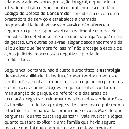
crianças e adolescentes proteção integral, o que inclui a
integridade física e emocional no ambiente escolar. Já o
Código de Defesa do Consumidor
considera a escola uma
prestadora de serviço e estabelece a chamada
responsabilidade objetiva: se o serviço não oferece a
segurança que o responsável razoavelmente espera, ele é
considerado defeituoso, mesmo que não haja “culpa” direta
da gestão. Em outras palavras, alegar desconhecimento da
lei ou dizer que “sempre foi assim” não protege a escola de
ações judiciais, repercussão negativa e perda de
credibilidade.
Segurança, portanto, não é custo burocrático; é
estratégia
de sustentabilidade
da instituição. Manter documentos e
certificações em dia, treinar e reciclar a equipe em primeiros
socorros, revisar instalações e equipamentos, cuidar da
manutenção do parque, do refeitório e das áreas de
circulação, registrar treinamentos, simulados e orientações
às famílias – tudo isso protege vidas, preserva o patrimônio
e fortalece a confiança da comunidade escolar. Mais do que
perguntar “quanto custa regularizar?”, vale inverter a lógica:
quanto custaria explicar a uma família que havia seguro,
mas ele não foi pago porque a escola estava irregular?