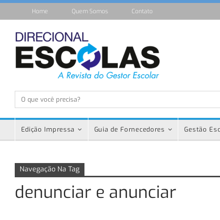
Home
Quem Somos
Contato
Edição Impressa
Guia de Fornecedores
Gestão Esc
Navegação Na Tag
denunciar e anunciar