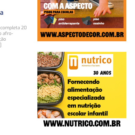
da
, completa 20
 afro-
ção
]