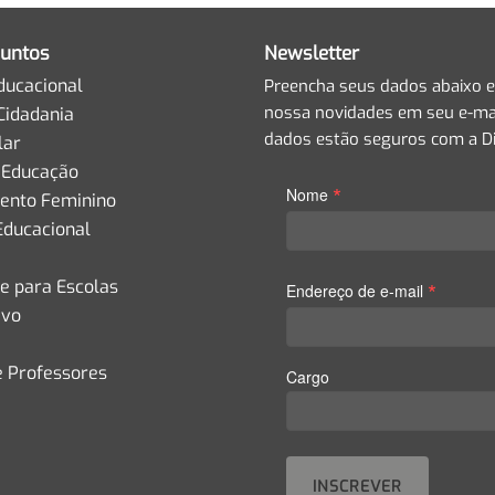
untos
Newsletter
ducacional
Preencha seus dados abaixo e
nossa novidades em seu e-mai
Cidadania
dados estão seguros com a Di
lar
 Educação
*
Nome
nto Feminino
Educacional
de para Escolas
*
Endereço de e-mail
ivo
e Professores
Cargo