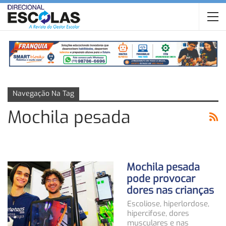
Navegação Na Tag
Mochila pesada
Mochila pesada
pode provocar
dores nas crianças
Escoliose, hiperlordose,
hipercifose, dores
musculares e nas