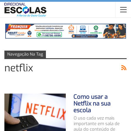
Navegação Na Tag
netflix
Como usar a
Netflix na sua
escola
O uso cada vez mais
importante em sala de
aula do conteúdo de