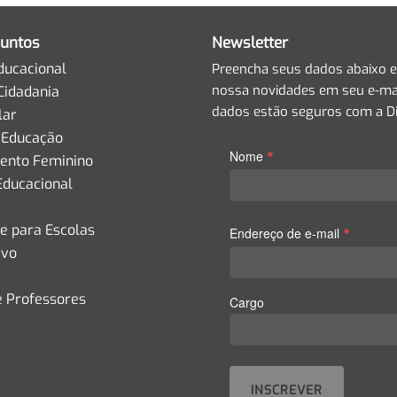
untos
Newsletter
ducacional
Preencha seus dados abaixo e
nossa novidades em seu e-mai
Cidadania
dados estão seguros com a Di
lar
 Educação
*
Nome
nto Feminino
Educacional
de para Escolas
*
Endereço de e-mail
ivo
e Professores
Cargo