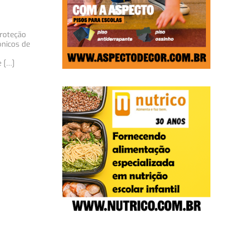
proteção
ônicos de
e […]