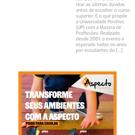
tirar as últimas dúvidas
antes de escolher o curso
superior. É o que propõe
a Universidade Positivo
(UP) com a Mostra de
Profissões. Realizado
desde 2001, o evento é
esperado todos os anos
por estudantes do […]