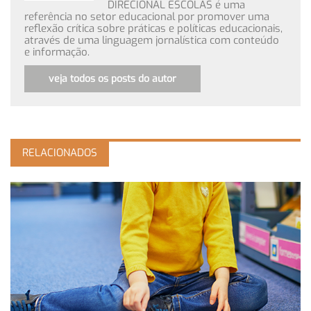
DIRECIONAL ESCOLAS é uma
referência no setor educacional por promover uma
reflexão crítica sobre práticas e políticas educacionais,
através de uma linguagem jornalística com conteúdo
e informação.
veja todos os posts do autor
RELACIONADOS