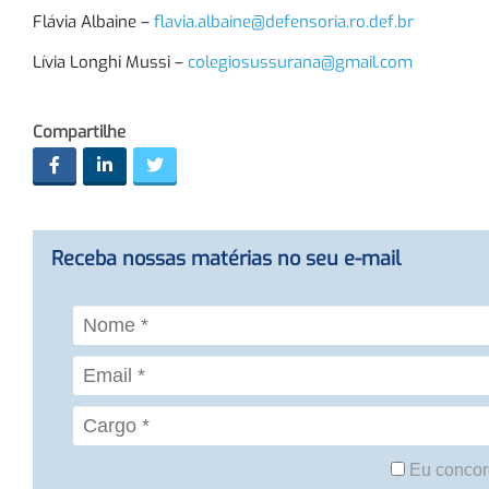
Flávia Albaine –
flavia.albaine@defensoria.ro.def.br
Lívia Longhi Mussi –
colegiosussurana@gmail.com
Compartilhe
Receba nossas matérias no seu e-mail
Eu concor