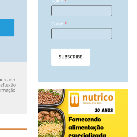
*
Nome
*
Cargo
mercado
eflexão
ormação.