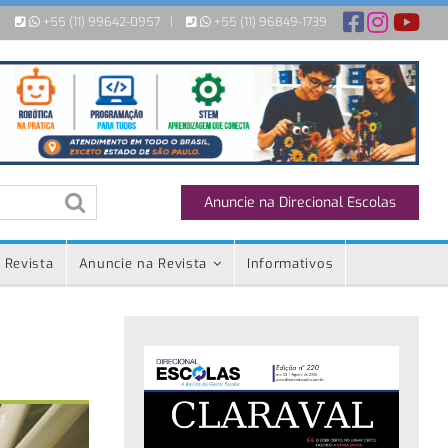
+55 (11) 99642-0957
|
+55 (11) 96849-1739
Anuncie na Direcional Escolas
 Revista
Anuncie na Revista
Informativos