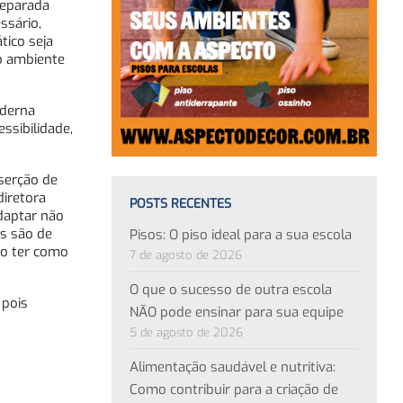
reparada
ssário,
ico seja
o ambiente
oderna
ssibilidade,
nserção de
diretora
POSTS RECENTES
daptar não
os são de
Pisos: O piso ideal para a sua escola
ão ter como
7 de agosto de 2026
O que o sucesso de outra escola
 pois
NÃO pode ensinar para sua equipe
5 de agosto de 2026
Alimentação saudável e nutritiva:
Como contribuir para a criação de