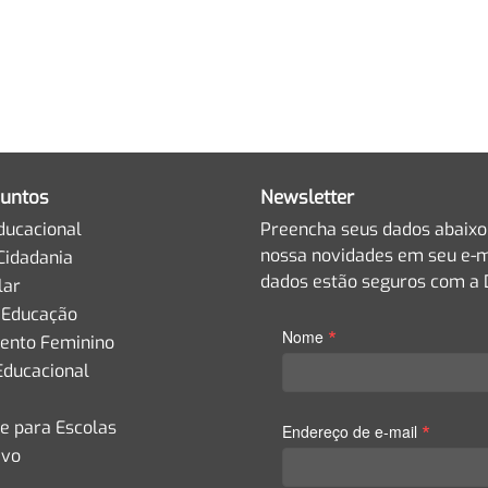
untos
Newsletter
ducacional
Preencha seus dados abaixo
nossa novidades em seu e-m
Cidadania
dados estão seguros com a D
lar
 Educação
*
Nome
nto Feminino
Educacional
de para Escolas
*
Endereço de e-mail
ivo