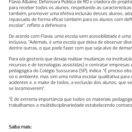
Flávia Albaine, Defensora Pública de RO e criadora do projeto
para receber todos os alunos, respeitando as característica
também, promover uma efetiva inclusão desses alunos, ad
repassado de forma eficaz também para os alunos com defic
escolar”, reflete a defensora.
De acordo com Flávia, uma escola sem acessibilidade é uma 
inclusiva. “Ademais, é uma escola que deixa de observar divers
dentre outras, o que pode fazer com que seja alvo de demand
Para o/a gestor/a que deseja realizar mudanças na instituição
recursos e de tecnologias assistidas) e contratar empresas e
pedagógica do Colégio Sussurana (SP), indica: “É preciso o
só o ambiente, mas sim uma rotina escolar qualitativa para 
acidentes e, o maior de todos, a exclusão dos alunos, que s
se locomoverem”.
“É de extrema importância que todos os materiais pedagóg
trabalhamos a multidisciplinariedade estabelecendo contato c
Saiba mais: