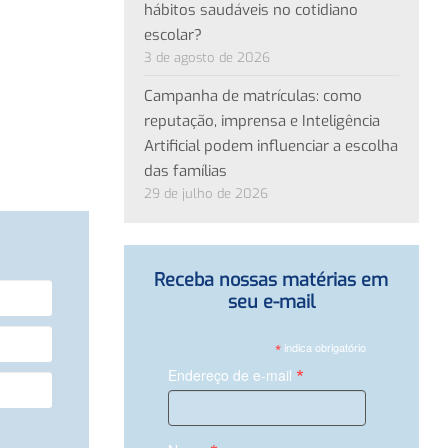
hábitos saudáveis no cotidiano
escolar?
3 de agosto de 2026
Campanha de matrículas: como
reputação, imprensa e Inteligência
Artificial podem influenciar a escolha
das famílias
29 de julho de 2026
Receba nossas matérias em
seu e-mail
*
indica obrigatório
*
Endereço de e-mail