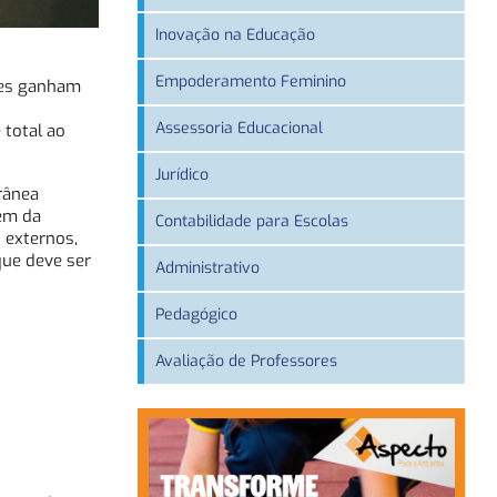
Inovação na Educação
Empoderamento Feminino
ões ganham
Assessoria Educacional
 total ao
Jurídico
rânea
lém da
Contabilidade para Escolas
 externos,
que deve ser
Administrativo
Pedagógico
Avaliação de Professores