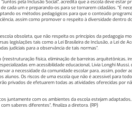
 “Juntos pela Inclusão Social”, acredita que a escola deve estar p
s de cada um e preparando-os para se tornarem cidadãos. “É nece
aptando os métodos pedagógicos para que o conteúdo programát
iência, assim como promover o respeito à diversidade dentro d
escola obsoleta, que não respeita os princípios da pedagogia m
as legislações tais como a Lei Brasileira de Inclusão, a Lei de Ace
as judiciais para a observância de tais normas”.
 (reestruturação física, eliminação de barreiras arquitetônicas, i
specializadas em acessibilidade educacional, Lívia Longhi Mussi, 
bservar a necessidade da comunidade escolar para, assim, poder a
os alunos. Os riscos de uma escola que não é acessível para tod
erão privados de efetuarem todas as atividades oferecidas por n
icos juntamente com os ambientes da escola estejam adaptados,
om saberes diferentes”, finaliza a diretora. (RP)