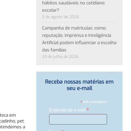
hábitos saudáveis no cotidiano
escolar?
3 de agosto de 2026
Campanha de matrículas: como
reputação, imprensa e Inteligência
Artificial podem influenciar a escolha
das famílias
29 de julho de 2026
Receba nossas matérias em
seu e-mail
*
indica obrigatório
*
Endereço de e-mail
oteca em
cadinho, pet
entendemos a