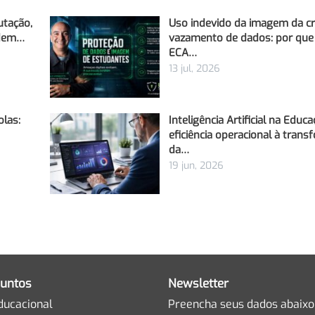
utação,
Uso indevido da imagem da cr
odem…
vazamento de dados: por que
ECA…
13 jul, 2026
olas:
Inteligência Artificial na Educa
eficiência operacional à tran
da…
19 jun, 2026
untos
Newsletter
ducacional
Preencha seus dados abaixo