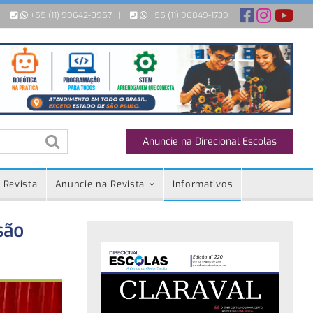
+55 (11) 99642-0957
|
+55 (11) 96849-1739
Anuncie na Direcional Escolas
 Revista
Anuncie na Revista
Informativos
são