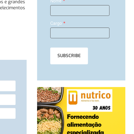
*
Nome
os e grandes
belecimentos
*
Cargo