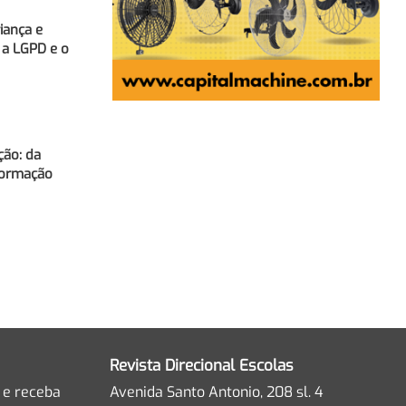
iança e
 a LGPD e o
ção: da
sformação
Revista Direcional Escolas
 e receba
Avenida Santo Antonio, 208 sl. 4