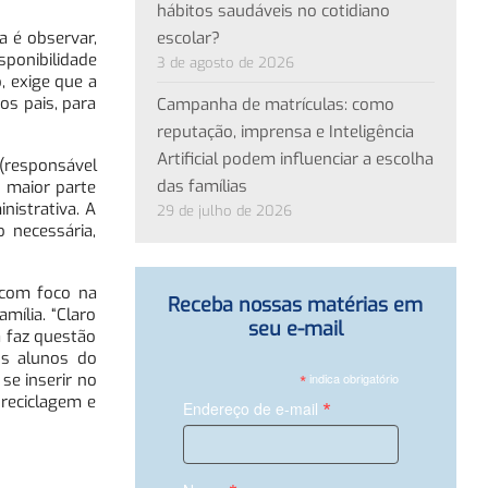
hábitos saudáveis no cotidiano
escolar?
a é observar,
sponibilidade
3 de agosto de 2026
, exige que a
s pais, para
Campanha de matrículas: como
reputação, imprensa e Inteligência
Artificial podem influenciar a escolha
(responsável
das famílias
 maior parte
nistrativa. A
29 de julho de 2026
 necessária,
 com foco na
Receba nossas matérias em
mília. “Claro
seu e-mail
a faz questão
os alunos do
*
indica obrigatório
se inserir no
 reciclagem e
*
Endereço de e-mail