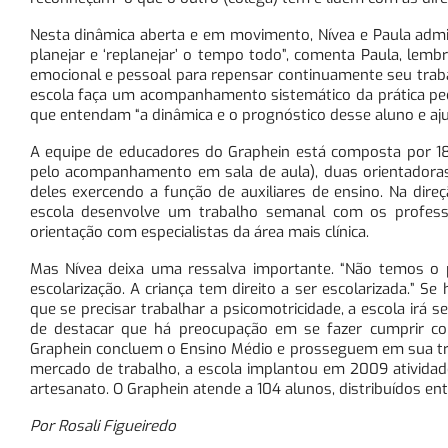
Nesta dinâmica aberta e em movimento, Nívea e Paula admite
planejar e ‘replanejar’ o tempo todo”, comenta Paula, lemb
emocional e pessoal para repensar continuamente seu traba
escola faça um acompanhamento sistemático da prática ped
que entendam “a dinâmica e o prognóstico desse aluno e aju
A equipe de educadores do Graphein está composta por 18 
pelo acompanhamento em sala de aula), duas orientadoras
deles exercendo a função de auxiliares de ensino. Na dire
escola desenvolve um trabalho semanal com os professore
orientação com especialistas da área mais clínica.
Mas Nívea deixa uma ressalva importante. “Não temos o 
escolarização. A criança tem direito a ser escolarizada.” Se
que se precisar trabalhar a psicomotricidade, a escola irá s
de destacar que há preocupação em se fazer cumprir co
Graphein concluem o Ensino Médio e prosseguem em sua traje
mercado de trabalho, a escola implantou em 2009 atividades
artesanato. O Graphein atende a 104 alunos, distribuídos ent
Por Rosali Figueiredo