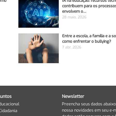
Como
IA na educação: recursos tecn
contribuem para os processo
envolvem o…
28 maio, 2026
Entre a escola, a família e a s
como enfrentar o bullying?
7 abr, 2026
untos
Newsletter
ducacional
Preencha seus dados abaixo
nossa novidades em seu e-m
Cidadania