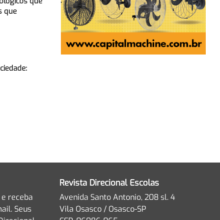
ológicos que
s que
ociedade:
Revista Direcional Escolas
 e receba
Avenida Santo Antonio, 208 sl. 4
ail. Seus
Vila Osasco / Osasco-SP