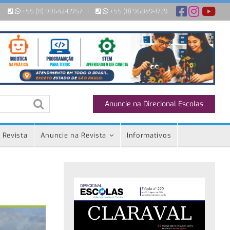
+55 (11) 99642-0957
|
+55 (11) 96849-1739
Anuncie na Direcional Escolas
 Revista
Anuncie na Revista
Informativos