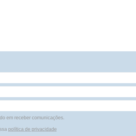
do em receber comunicações.
ossa
política de privacidade