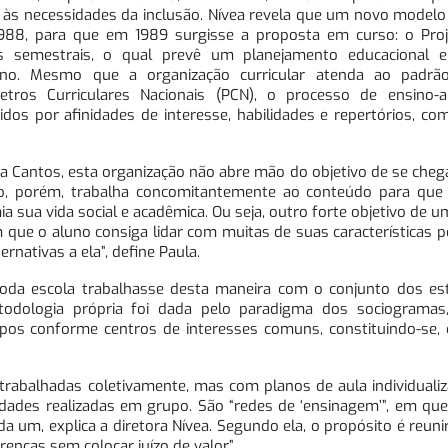
 às necessidades da inclusão. Nívea revela que um novo modelo 
988, para que em 1989 surgisse a proposta em curso: o Proje
semestrais, o qual prevê um planejamento educacional e
luno. Mesmo que a organização curricular atenda ao padrã
etros Curriculares Nacionais (PCN), o processo de ensino-
dos por afinidades de interesse, habilidades e repertórios, c
a Cantos, esta organização não abre mão do objetivo de se chega
, porém, trabalha concomitantemente ao conteúdo para que
 sua vida social e acadêmica. Ou seja, outro forte objetivo de um
 que o aluno consiga lidar com muitas de suas características p
nativas a ela”, define Paula.
 toda escola trabalhasse desta maneira com o conjunto dos es
odologia própria foi dada pelo paradigma dos sociogramas
upos conforme centros de interesses comuns, constituindo-se, 
rabalhadas coletivamente, mas com planos de aula individualiz
ades realizadas em grupo. São “redes de ‘ensinagem’”, em que
 um, explica a diretora Nívea. Segundo ela, o propósito é reun
enças sem colocar juízo de valor”.