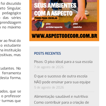
foi discutido
to Singular,
 pedagógico
o das séries
aprendizagem
om no máximo
r ao final do
 o estudante
a instituição
POSTS RECENTES
ositivas, mas
Pisos: O piso ideal para a sua escola
7 de agosto de 2026
tudantes. No
, ferramenta
O que o sucesso de outra escola
desta forma,
NÃO pode ensinar para sua equipe
5 de agosto de 2026
ados, que se
 o professor
Alimentação saudável e nutritiva:
ir turmas que
Como contribuir para a criação de