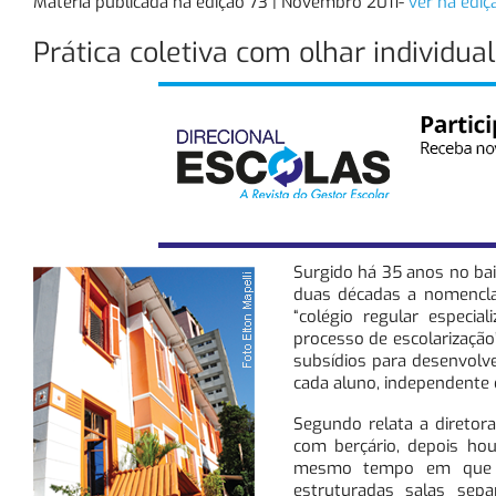
Matéria publicada na edição 73 | Novembro 2011-
ver na ediç
Prática coletiva com olhar individual
Surgido há 35 anos no bai
duas décadas a nomencla
“colégio regular especi
processo de escolarizaçã
subsídios para desenvolve
cada aluno, independente d
Segundo relata a diretor
com berçário, depois ho
mesmo tempo em que se
estruturadas salas sepa