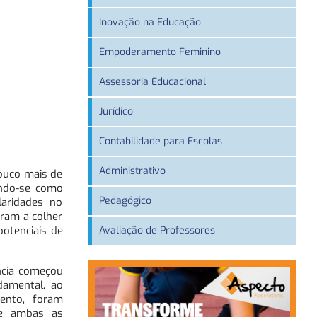
Inovação na Educação
Empoderamento Feminino
Assessoria Educacional
Jurídico
Contabilidade para Escolas
Administrativo
pouco mais de
ando-se como
Pedagógico
laridades no
aram a colher
potenciais de
Avaliação de Professores
ncia começou
damental, ao
ento, foram
que ambas as