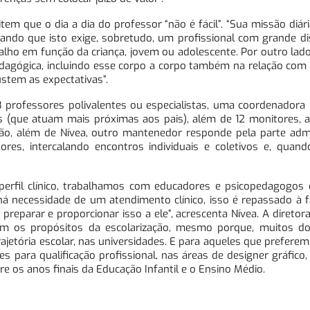
m que o dia a dia do professor “não é fácil”. “Sua missão diári
rando que isto exige, sobretudo, um profissional com grande di
lho em função da criança, jovem ou adolescente. Por outro lado
agógica, incluindo esse corpo a corpo também na relação com o
stem as expectativas”.
professores polivalentes ou especialistas, uma coordenadora 
 (que atuam mais próximas aos pais), além de 12 monitores, a
ção, além de Nívea, outro mantenedor responde pela parte admi
s, intercalando encontros individuais e coletivos e, quando
perfil clínico, trabalhamos com educadores e psicopedagogos
 há necessidade de um atendimento clínico, isso é repassado à fa
e preparar e proporcionar isso a ele”, acrescenta Nívea. A diretor
m os propósitos da escolarização, mesmo porque, muitos d
tória escolar, nas universidades. E para aqueles que preferem 
 para qualificação profissional, nas áreas de designer gráfico,
re os anos finais da Educação Infantil e o Ensino Médio.