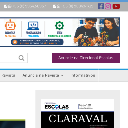
+55 (11) 99642-0957
|
+55 (11) 96849-1739
Anuncie na Direcional Escolas
 Revista
Anuncie na Revista
Informativos