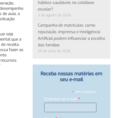
hábitos saudáveis no cotidiano
peração,
e desempenho
escolar?
 de aula, o
3 de agosto de 2026
tituição
Campanha de matrículas: como
reputação, imprensa e Inteligência
ue seja
Artificial podem influenciar a escolha
mental que a
de receita.
das famílias
ossa fazer as
29 de julho de 2026
ento
 recursos
”
Receba nossas matérias em
seu e-mail
*
indica obrigatório
*
Endereço de e-mail