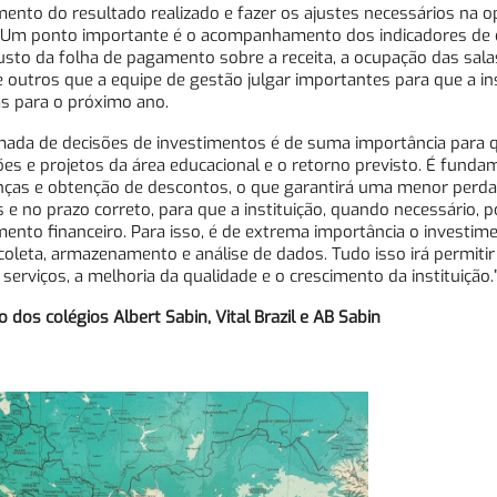
ento do resultado realizado e fazer os ajustes necessários na o
. Um ponto importante é o acompanhamento dos indicadores d
custo da folha de pagamento sobre a receita, a ocupação das salas
e outros que a equipe de gestão julgar importantes para que a ins
as para o próximo ano.
mada de decisões de investimentos é de suma importância para q
es e projetos da área educacional e o retorno previsto. É funda
ranças e obtenção de descontos, o que garantirá uma menor perda 
e no prazo correto, para que a instituição, quando necessário, p
nto financeiro. Para isso, é de extrema importância o investim
oleta, armazenamento e análise de dados. Tudo isso irá permitir
erviços, a melhoria da qualidade e o crescimento da instituição.
dos colégios Albert Sabin, Vital Brazil e AB Sabin