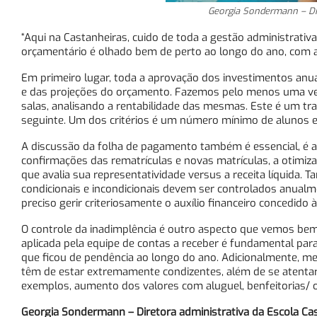
Georgia Sondermann – Dir
“Aqui na Castanheiras, cuido de toda a gestão administrativ
orçamentário é olhado bem de perto ao longo do ano, com
Em primeiro lugar, toda a aprovação dos investimentos anua
e das projeções do orçamento. Fazemos pelo menos uma vez
salas, analisando a rentabilidade das mesmas. Este é um tr
seguinte. Um dos critérios é um número mínimo de alunos e
A discussão da folha de pagamento também é essencial, é a 
confirmações das rematrículas e novas matrículas, a otimiz
que avalia sua representatividade versus a receita líquida
condicionais e incondicionais devem ser controlados anualme
preciso gerir criteriosamente o auxílio financeiro concedido à
O controle da inadimplência é outro aspecto que vemos bem
aplicada pela equipe de contas a receber é fundamental para
que ficou de pendência ao longo do ano. Adicionalmente, men
têm de estar extremamente condizentes, além de se atentar
exemplos, aumento dos valores com aluguel, benfeitorias/ ob
Georgia Sondermann – Diretora administrativa da Escola Ca