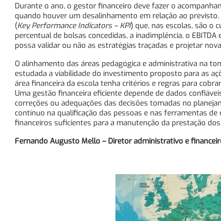
Durante o ano, o gestor financeiro deve fazer o acompanham
quando houver um desalinhamento em relação ao previsto
(
Key Performance Indicators – KPI
) que, nas escolas, são o 
percentual de bolsas concedidas, a inadimplência, o EBITDA 
possa validar ou não as estratégias traçadas e projetar nov
O alinhamento das áreas pedagógica e administrativa na to
estudada a viabilidade do investimento proposto para as açõ
área financeira da escola tenha critérios e regras para cob
Uma gestão financeira eficiente depende de dados confiáveis 
correções ou adequações das decisões tomadas no planejame
contínuo na qualificação das pessoas e nas ferramentas de c
financeiros suficientes para a manutenção da prestação dos s
Fernando Augusto Mello – Diretor administrativo e financeiro 