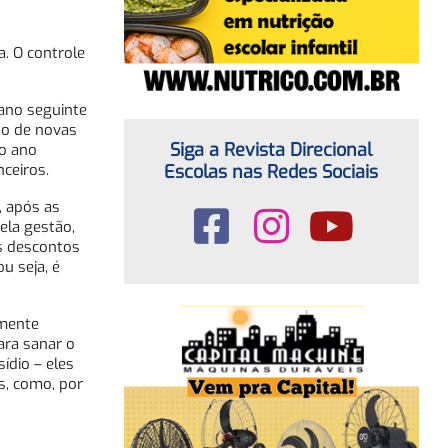
a. O controle
 ano seguinte
ão de novas
Siga a Revista Direcional
do ano
Escolas nas Redes Sociais
ceiros.
, após as
ela gestão,
os descontos
u seja, é
amente
ara sanar o
ídio – eles
s, como, por