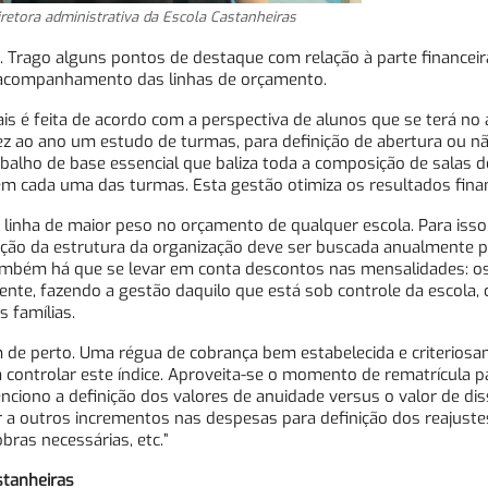
etora administrativa da Escola Castanheiras
a. Trago alguns pontos de destaque com relação à parte financeir
 acompanhamento das linhas de orçamento.
is é feita de acordo com a perspectiva de alunos que se terá no
 ao ano um estudo de turmas, para definição de abertura ou n
abalho de base essencial que baliza toda a composição de salas 
m cada uma das turmas. Esta gestão otimiza os resultados finan
linha de maior peso no orçamento de qualquer escola. Para isso
ação da estrutura da organização deve ser buscada anualmente p
. Também há que se levar em conta descontos nas mensalidades: 
nte, fazendo a gestão daquilo que está sob controle da escola, o
s famílias.
 de perto. Uma régua de cobrança bem estabelecida e criterios
 controlar este índice. Aproveita-se o momento de rematrícula p
ciono a definição dos valores de anuidade versus o valor de diss
 a outros incrementos nas despesas para definição dos reajuste
ras necessárias, etc.”
stanheiras