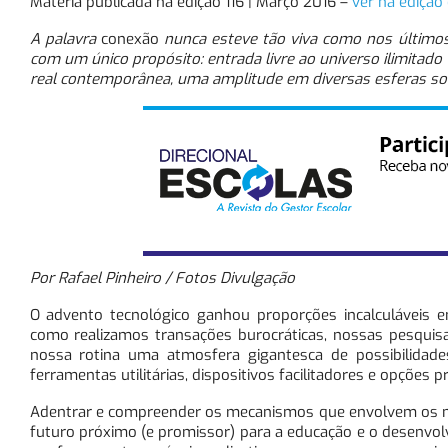
Matéria publicada na edição 116 | Março 2016 –
ver na edição 
A palavra
conexão
nunca esteve tão viva como nos últimos
com um único propósito: entrada livre ao universo ilimitado
real contemporânea, uma amplitude em diversas esferas sociai
Por Rafael Pinheiro / Fotos Divulgação
O advento tecnológico ganhou proporções incalculáveis e
como realizamos transações burocráticas, nossas pesqui
nossa rotina uma atmosfera gigantesca de possibilida
ferramentas utilitárias, dispositivos facilitadores e opções p
Adentrar e compreender os mecanismos que envolvem os mei
futuro próximo (e promissor) para a educação e o desenvol