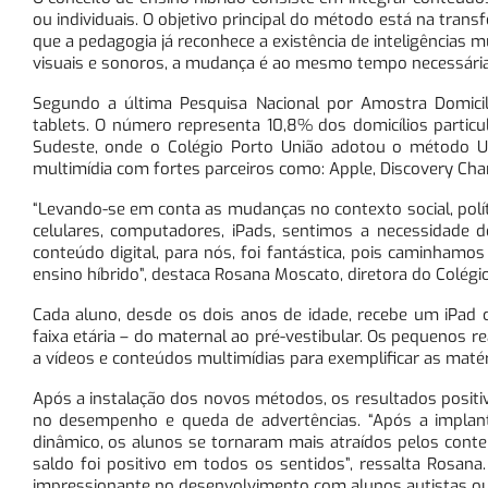
ou individuais. O objetivo principal do método está na tr
que a pedagogia já reconhece a existência de inteligências 
visuais e sonoros, a mudança é ao mesmo tempo necessária 
Segundo a última Pesquisa Nacional por Amostra Domicilia
tablets. O número representa 10,8% dos domicílios partic
Sudeste, onde o Colégio Porto União adotou o método UNO
multimídia com fortes parceiros como: Apple, Discovery Cha
“Levando-se em conta as mudanças no contexto social, polít
celulares, computadores, iPads, sentimos a necessidade 
conteúdo digital, para nós, foi fantástica, pois caminhamo
ensino híbrido”, destaca Rosana Moscato, diretora do Colégi
Cada aluno, desde os dois anos de idade, recebe um iPad 
faixa etária – do maternal ao pré-vestibular. Os pequenos r
a vídeos e conteúdos multimídias para exemplificar as matér
Após a instalação dos novos métodos, os resultados posit
no desempenho e queda de advertências. “Após a implant
dinâmico, os alunos se tornaram mais atraídos pelos cont
saldo foi positivo em todos os sentidos”, ressalta Rosana.
impressionante no desenvolvimento com alunos autistas 