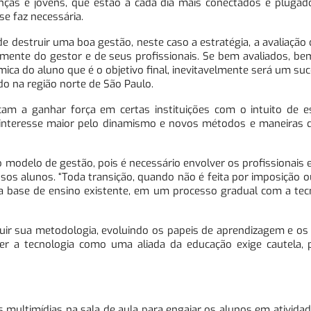
anças e jovens, que estão a cada dia mais conectados e pluga
e faz necessária.
 destruir uma boa gestão, neste caso a estratégia, a avaliação
vamente do gestor e de seus profissionais. Se bem avaliados, be
a do aluno que é o objetivo final, inevitavelmente será um suc
ado na região norte de São Paulo.
am a ganhar força em certas instituições com o intuito de est
interesse maior pelo dinamismo e novos métodos e maneiras d
no modelo de gestão, pois é necessário envolver os profissionais e
sos alunos. “Toda transição, quando não é feita por imposição 
 base de ensino existente, em um processo gradual com a tecn
uir sua metodologia, evoluindo os papeis de aprendizagem e os
er a tecnologia como uma aliada da educação exige cautela,
s multimídias na sala de aula para engajar os alunos em ativid