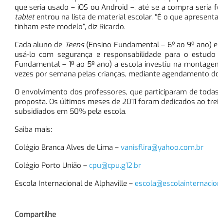
que seria usado – iOS ou Android –, até se a compra seria fe
tablet
entrou na lista de material escolar. “É o que apresent
tinham este modelo”, diz Ricardo.
Cada aluno de
Teens
(Ensino Fundamental – 6º ao 9º ano) 
usá-lo com segurança e responsabilidade para o estudo
Fundamental – 1º ao 5º ano) a escola investiu na montage
vezes por semana pelas crianças, mediante agendamento do
O envolvimento dos professores, que participaram de todas
proposta. Os últimos meses de 2011 foram dedicados ao tr
subsidiados em 50% pela escola.
Saiba mais:
Colégio Branca Alves de Lima –
vanisflira@yahoo.com.br
Colégio Porto União –
cpu@cpu.g12.br
Escola Internacional de Alphaville –
escola@escolainternacio
Compartilhe