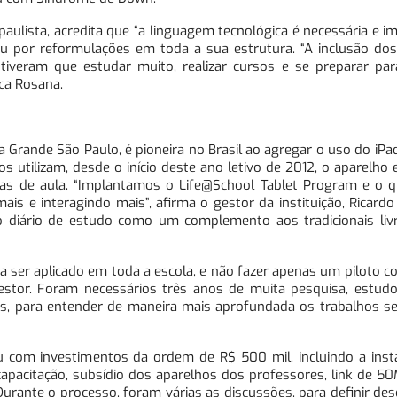
aulista, acredita que “a linguagem tecnológica é necessária e im
sou por reformulações em toda a sua estrutura. “A inclusão dos
s tiveram que estudar muito, realizar cursos e se preparar pa
ica Rosana.
 na Grande São Paulo, é pioneira no Brasil ao agregar o uso do iP
 utilizam, desde o início deste ano letivo de 2012, o aparelho 
salas de aula. “Implantamos o Life@School Tablet Program e o
s e interagindo mais”, afirma o gestor da instituição, Ricardo 
iário de estudo como um complemento aos tradicionais livr
ria ser aplicado em toda a escola, e não fazer apenas um piloto
gestor. Foram necessários três anos de muita pesquisa, estudo
ses, para entender de maneira mais aprofundada os trabalhos s
 com investimentos da ordem de R$ 500 mil, incluindo a inst
, capacitação, subsídio dos aparelhos dos professores, link de 5
Durante o processo, foram várias as discussões, para definir de