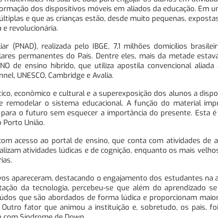
ansformação dos dispositivos móveis em aliados da educação. Em
múltiplas e que as crianças estão, desde muito pequenas, exposta
e revolucionária.
r (PNAD), realizada pelo IBGE, 7,1 milhões domicílios brasile
ulares permanentes do País. Dentre eles, mais da metade estav
 de ensino híbrido, que utiliza apostila convencional aliada
nnel, UNESCO, Cambridge e Avalia.
ico, econômico e cultural e a superexposição dos alunos a disp
de remodelar o sistema educacional. A função do material im
s para o futuro sem esquecer a importância do presente. Esta é
o Porto União.
com acesso ao portal de ensino, que conta com atividades de 
ealizam atividades lúdicas e de cognição, enquanto os mais velh
ias.
ivos apareceram, destacando o engajamento dos estudantes na a
ação da tecnologia, percebeu-se que além do aprendizado se
eúdos que são abordados de forma lúdica e proporcionam maior 
 Outro fator que animou a instituição e, sobretudo, os pais, fo
ou com Síndrome de Down.