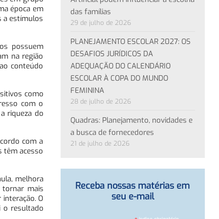
 uma época em
das famílias
s a estímulos
29 de julho de 2026
PLANEJAMENTO ESCOLAR 2027: OS
iros possuem
DESAFIOS JURÍDICOS DA
am na região
ADEQUAÇÃO DO CALENDÁRIO
 ao conteúdo
ESCOLAR À COPA DO MUNDO
FEMININA
ositivos como
28 de julho de 2026
presso com o
 a riqueza do
Quadras: Planejamento, novidades e
a busca de fornecedores
acordo com a
21 de julho de 2026
os têm acesso
ula, melhora
Receba nossas matérias em
 tornar mais
seu e-mail
interação. O
i o resultado
indica obrigatório