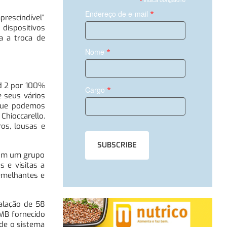
*
*
Endereço de e-mail
prescindível”
 dispositivos
ra a troca de
*
Nome
ad 2 por 100%
*
Cargo
e seus vários
 que podemos
Chioccarello.
os, lousas e
 com um grupo
s e visitas a
emelhantes e
alação de 58
0MB fornecido
sde o sistema