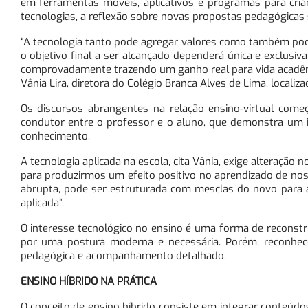
em ferramentas móveis, aplicativos e programas para cri
tecnologias, a reflexão sobre novas propostas pedagógicas s
“A tecnologia tanto pode agregar valores como também pode
o objetivo final a ser alcançado dependerá única e exclusi
comprovadamente trazendo um ganho real para vida acadêmic
Vânia Lira, diretora do Colégio Branca Alves de Lima, localiz
Os discursos abrangentes na relação ensino-virtual começ
condutor entre o professor e o aluno, que demonstra um 
conhecimento.
A tecnologia aplicada na escola, cita Vânia, exige alteração 
para produzirmos um efeito positivo no aprendizado de nos
abrupta, pode ser estruturada com mesclas do novo para a
aplicada”.
O interesse tecnológico no ensino é uma forma de reconstr
por uma postura moderna e necessária. Porém, reconhec
pedagógica e acompanhamento detalhado.
ENSINO HÍBRIDO NA PRÁTICA
O conceito de ensino híbrido consiste em integrar conteúdo