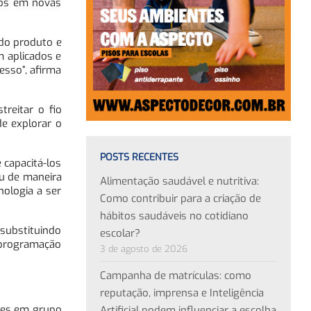
dos em novas
 do produto e
m aplicados e
esso”, afirma
reitar o fio
e explorar o
POSTS RECENTES
 capacitá-los
ou de maneira
Alimentação saudável e nutritiva:
ologia a ser
Como contribuir para a criação de
hábitos saudáveis no cotidiano
 substituindo
escolar?
 programação
3 de agosto de 2026
Campanha de matrículas: como
reputação, imprensa e Inteligência
ades em grupo
Artificial podem influenciar a escolha