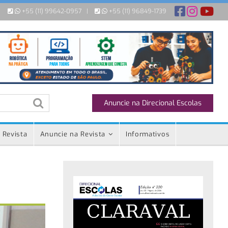
+55 (11) 99642-0957
|
+55 (11) 96849-1739
Anuncie na Direcional Escolas
 Revista
Anuncie na Revista
Informativos