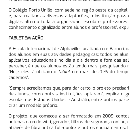
O Colégio Porto União, com sede na região oeste da capital p
e, para realizar as diversas adaptações, a instituição pas
digitais alterou toda a organização, escola e professore
conhecimento digitalizado entre alunos e professores”, expl
TABLET EM AÇÃO
A Escola Internacional de Alphaville, localizada em Barueri,
dos alunos em suas atividades pedagógicas: todos os alunos
aplicativos educacionais no dia a dia dentro e fora das 
perceber, é que os alunos estão lendo mais, pesquisando mai
“Hoje, eles já utilizam o
tablet
em mais de 20% do tempo d
cadernos”.
“Sempre acreditamos que, para dar certo, o projeto precisa
de alunos, como outras instituições optaram”, explica o 
escolas nos Estados Unidos e Austrália, entre outros paí
criar um modelo próprio.
O projeto, que começou a ser formatado em 2009, contou
antenas da rede wi-fi, gerador, filtros de segurança online
através de fibra óptica full-duplex e outros equipamentos. 