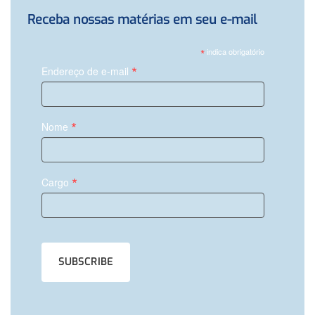
Receba nossas matérias em seu e-mail
*
indica obrigatório
*
Endereço de e-mail
*
Nome
*
Cargo