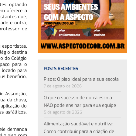
tes, optando
ém oferece a
astantes que,
ade e outra,
professor de
esportistas.
légio destina
io do Colégio
spaço para o
POSTS RECENTES
é locado para
s benefício,
Pisos: O piso ideal para a sua escola
7 de agosto de 2026
gio Assunção,
O que o sucesso de outra escola
gua da chuva,
NÃO pode ensinar para sua equipe
aplicação do
s asfálticos,
5 de agosto de 2026
Alimentação saudável e nutritiva:
, ele demanda
Como contribuir para a criação de
Já o piso com