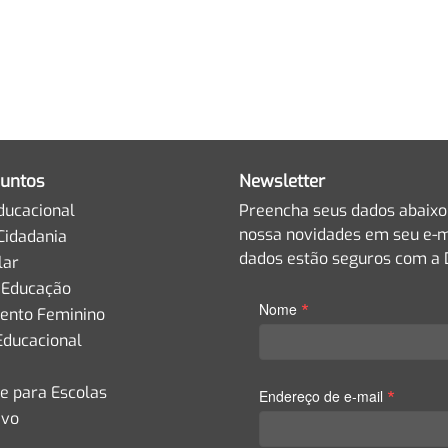
untos
Newsletter
ducacional
Preencha seus dados abaixo
nossa novidades em seu e-m
Cidadania
dados estão seguros com a D
lar
 Educação
*
Nome
nto Feminino
Educacional
de para Escolas
*
Endereço de e-mail
ivo