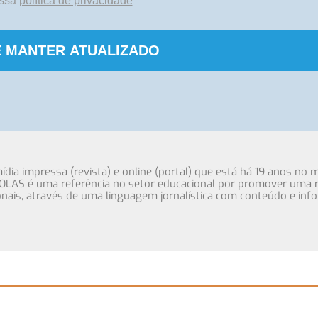
ossa
política de privacidade
 MANTER ATUALIZADO
ia impressa (revista) e online (portal) que está há 19 anos no 
OLAS é uma referência no setor educacional por promover uma r
cionais, através de uma linguagem jornalística com conteúdo e inf