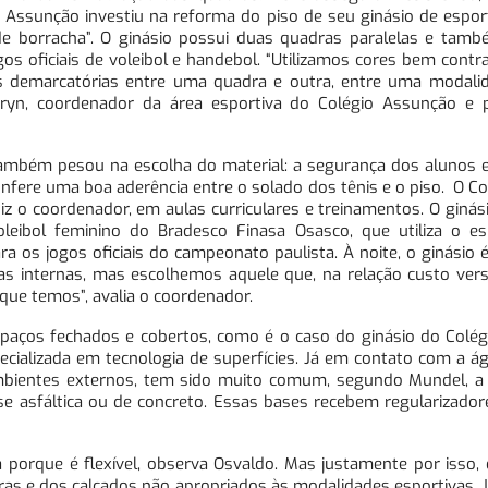
 Assunção investiu na reforma do piso de seu ginásio de espor
de borracha”. O ginásio possui duas quadras paralelas e tamb
gos oficiais de voleibol e handebol. “Utilizamos cores bem contr
as demarcatórias entre uma quadra e outra, entre uma modalid
Arryn, coordenador da área esportiva do Colégio Assunção e 
ambém pesou na escolha do material: a segurança dos alunos e 
fere uma boa aderência entre o solado dos tênis e o piso. O Co
iz o coordenador, em aulas curriculares e treinamentos. O ginás
leibol feminino do Bradesco Finasa Osasco, que utiliza o e
ara os jogos oficiais do campeonato paulista. À noite, o ginásio 
s internas, mas escolhemos aquele que, na relação custo versu
que temos”, avalia o coordenador.
espaços fechados e cobertos, como é o caso do ginásio do Colé
cializada em tecnologia de superfícies. Já em contato com a á
ambientes externos, tem sido muito comum, segundo Mundel, a 
e asfáltica ou de concreto. Essas bases recebem regularizadore
va porque é flexível, observa Osvaldo. Mas justamente por isso
iras e dos calçados não apropriados às modalidades esportivas. 