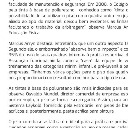
facilidade de manutenção e segurança. Em 2008, o Colégio
pela tinta à base de poliuretano, conhecida como “tinta 
possibilidade de se utilizar o piso como quadra única em jo
aliado ao tipo do material, deixou bem evidentes as linh
facilitando o trabalho da arbitragem”, observa Marcus 
Educação Física.
Marcus Arryn destaca, entretanto, que um outro aspecto t
Segundo ele, o emborrachado “absorve bem o impacto” e con
95% do uso de suas quadras internas à prática esportiva, d
Assunção funciona ainda como a “casa” da equipe de vo
treinamento das categorias mirim, infantil e pré-juvenil e p
empresas. “Tínhamos várias opções para o piso das quadra
nos proporcionaria um resultado melhor para o tipo de uso 
As tintas à base de poliuretano são mais indicadas para 
observa Osvaldo Mundel, diretor comercial de empresa espe
por exemplo, o piso se torna escorregadio. Assim, para 
Sistema Laykold, fornecido pela Petrobrás, em pisos de bas
acrílicos e, posteriormente, pasta acrílica para pintura.
O piso com base asfáltica é o ideal para a prática esporti
cuidados especiais, como a restrição ao uso de mesas, cade