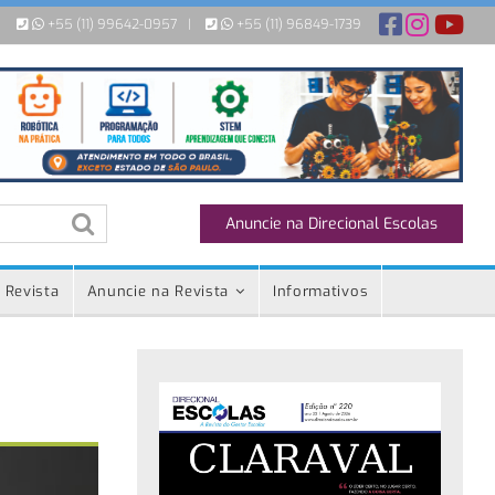
+55 (11) 99642-0957
|
+55 (11) 96849-1739
Anuncie na Direcional Escolas
 Revista
Anuncie na Revista
Informativos