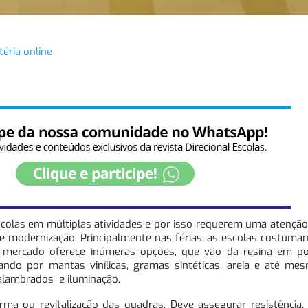
éria online
scolas em múltiplas atividades e por isso requerem uma atenção
modernização. Principalmente nas férias, as escolas costumam
o mercado oferece inúmeras opções, que vão da resina em po
ando por mantas vinílicas, gramas sintéticas, areia e até me
alambrados e iluminação.
rma ou revitalização das quadras. Deve assegurar resistência, 