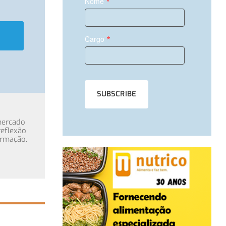
*
Nome
*
Cargo
mercado
eflexão
ormação.