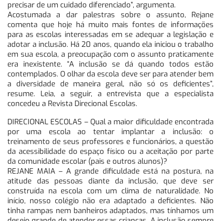
precisar de um cuidado diferenciado”, argumenta.
Acostumada a dar palestras sobre o assunto, Rejane
comenta que hoje há muito mais fontes de informações
para as escolas interessadas em se adequar a legislação e
adotar a inclusão. Há 20 anos, quando ela iniciou o trabalho
em sua escola, a preocupação com o assunto praticamente
era inexistente. “A inclusão se dá quando todos estão
contemplados. O olhar da escola deve ser para atender bem
a diversidade de maneira geral, não só os deficientes”,
resume. Leia, a seguir, a entrevista que a especialista
concedeu a Revista Direcional Escolas.
DIRECIONAL ESCOLAS – Qual a maior dificuldade encontrada
por uma escola ao tentar implantar a inclusão: o
treinamento de seus professores e funcionários, a questão
da acessibilidade do espaço físico ou a aceitação por parte
da comunidade escolar (pais e outros alunos)?
REJANE MAIA – A grande dificuldade está na postura, na
atitude das pessoas diante da inclusão, que deve ser
construída na escola com um clima de naturalidade. No
início, nosso colégio não era adaptado a deficientes. Não
tinha rampas nem banheiros adaptados, mas tínhamos um
desejo grande de atender essas crianças. A inclusão sempre