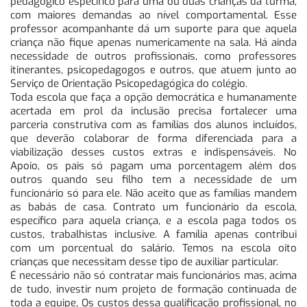
pedagógico específico para uma ou duas crianças da turma,
com maiores demandas ao nível comportamental. Esse
professor acompanhante dá um suporte para que aquela
criança não fique apenas numericamente na sala. Há ainda
necessidade de outros profissionais, como professores
itinerantes, psicopedagogos e outros, que atuem junto ao
Serviço de Orientação Psicopedagógica do colégio.
Toda escola que faça a opção democrática e humanamente
acertada em prol da inclusão precisa fortalecer uma
parceria construtiva com as famílias dos alunos incluídos,
que deverão colaborar de forma diferenciada para a
viabilização desses custos extras e indispensáveis. No
Apoio, os pais só pagam uma porcentagem além dos
outros quando seu filho tem a necessidade de um
funcionário só para ele. Não aceito que as famílias mandem
as babás de casa. Contrato um funcionário da escola,
específico para aquela criança, e a escola paga todos os
custos, trabalhistas inclusive. A família apenas contribui
com um porcentual do salário. Temos na escola oito
crianças que necessitam desse tipo de auxiliar particular.
É necessário não só contratar mais funcionários mas, acima
de tudo, investir num projeto de formação continuada de
toda a equipe, Os custos dessa qualificação profissional, no