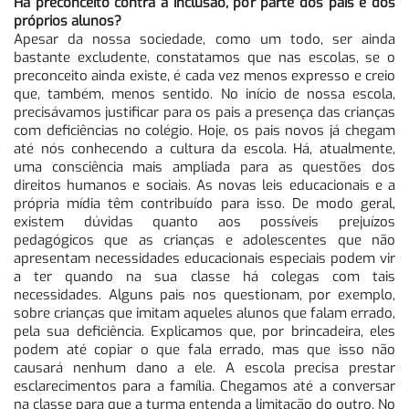
Há preconceito contra a inclusão, por parte dos pais e dos
próprios alunos?
Apesar da nossa sociedade, como um todo, ser ainda
bastante excludente, constatamos que nas escolas, se o
preconceito ainda existe, é cada vez menos expresso e creio
que, também, menos sentido. No início de nossa escola,
precisávamos justificar para os pais a presença das crianças
com deficiências no colégio. Hoje, os pais novos já chegam
até nós conhecendo a cultura da escola. Há, atualmente,
uma consciência mais ampliada para as questões dos
direitos humanos e sociais. As novas leis educacionais e a
própria mídia têm contribuído para isso. De modo geral,
existem dúvidas quanto aos possíveis prejuízos
pedagógicos que as crianças e adolescentes que não
apresentam necessidades educacionais especiais podem vir
a ter quando na sua classe há colegas com tais
necessidades. Alguns pais nos questionam, por exemplo,
sobre crianças que imitam aqueles alunos que falam errado,
pela sua deficiência. Explicamos que, por brincadeira, eles
podem até copiar o que fala errado, mas que isso não
causará nenhum dano a ele. A escola precisa prestar
esclarecimentos para a família. Chegamos até a conversar
na classe para que a turma entenda a limitação do outro. No