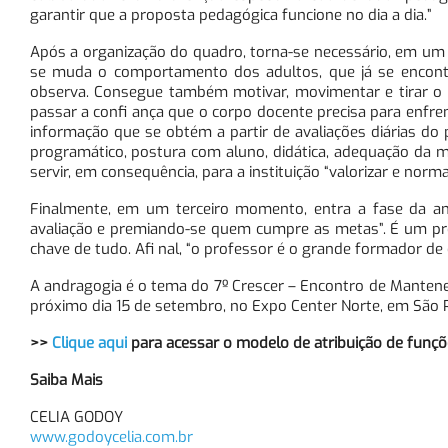
garantir que a proposta pedagógica funcione no dia a dia.”
Após a organização do quadro, torna-se necessário, em um
se muda o comportamento dos adultos, que já se encont
observa. Consegue também motivar, movimentar e tirar o
passar a confi ança que o corpo docente precisa para enfren
informação que se obtém a partir de avaliações diárias d
programático, postura com aluno, didática, adequação da me
servir, em consequência, para a instituição “valorizar e norma
Finalmente, em um terceiro momento, entra a fase da aná
avaliação e premiando-se quem cumpre as metas”. É um pro
chave de tudo. Afi nal, “o professor é o grande formador de 
A andragogia é o tema do 7º Crescer – Encontro de Manten
próximo dia 15 de setembro, no Expo Center Norte, em São Pa
>>
Clique aqui
para acessar o modelo de atribuição de funçõ
Saiba Mais
CELIA GODOY
www.godoycelia.com.br