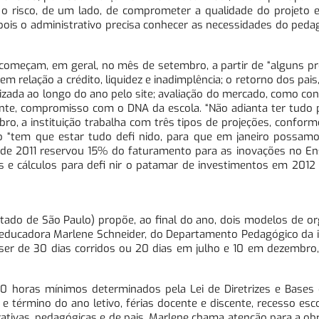
o o risco, de um lado, de comprometer a qualidade do projeto e
 pois o administrativo precisa conhecer as necessidades do peda
 começam, em geral, no mês de setembro, a partir de “alguns p
 relação a crédito, liquidez e inadimplência; o retorno dos pais,
izada ao longo do ano pelo site; avaliação do mercado, como con
ente, compromisso com o DNA da escola. “Não adianta ter tudo 
ro, a instituição trabalha com três tipos de projeções, confor
ano “tem que estar tudo defi nido, para que em janeiro possam
to de 2011 reservou 15% do faturamento para as inovações no E
e cálculos para defi nir o patamar de investimentos em 2012
tado de São Paulo) propõe, ao final do ano, dois modelos de o
 educadora Marlene Schneider, do Departamento Pedagógico da in
 ser de 30 dias corridos ou 20 dias em julho e 10 em dezembro, 
 horas mínimos determinados pela Lei de Diretrizes e Bases
 término do ano letivo, férias docente e discente, recesso escol
rativas, pedagógicas e de pais. Marlene chama atenção para a ob