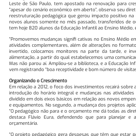
Leste de São Paulo, tem apostado na renovação para cres
“apesar do cenário econômico em aberto”, observa seu diretor
reestruturação pedagógica que gerou impacto positivo na
novos alunos somente no mês passado, transferidos de outr
tem hoje 820 alunos da Educação Infantil ao Ensino Médio, 
“Promovemos mudanças signifi cativas no Ensino Médio em p
atividades complementares, além de alterações no formato 
invertido, colocamos monitores na parte da tarde, e i
alimentação, a partir do qual estabelecemos uma comunicaçã
Mas não parou aí. Ampliou-se a biblioteca, e a Educação In
vem registrando “boa receptividade e bom número de visitas
Organizando o Crescimento
Em relação a 2012, o foco dos investimentos recairá sobre a 
introdução do horário integral e mudanças nas atividades
dividido em dois eixos básicos em relação aos novos empen
e equipamentos. No segundo, a mudança dos projetos apli
“O pedagógico não para e o orçamento me dá todas as diret
destaca Flávio Eura, defendendo que para planejar e a
orçamentária.
“O projeto pedagógico gera despesas que têm que estar prev