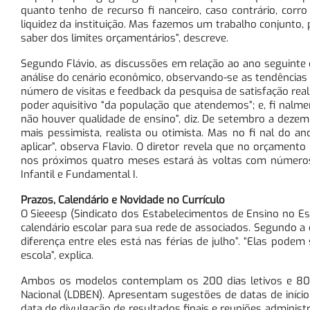
quanto tenho de recurso fi nanceiro, caso contrário, corr
liquidez da instituição. Mas fazemos um trabalho conjunto,
saber dos limites orçamentários”, descreve.
Segundo Flávio, as discussões em relação ao ano seguinte
análise do cenário econômico, observando-se as tendências em
número de visitas e feedback da pesquisa de satisfação real
poder aquisitivo “da população que atendemos”; e, fi nalm
não houver qualidade de ensino”, diz. De setembro a dezemb
mais pessimista, realista ou otimista. Mas no fi nal do 
aplicar”, observa Flavio. O diretor revela que no orçamen
nos próximos quatro meses estará às voltas com números 
Infantil e Fundamental I.
Prazos, Calendário e Novidade no Currículo
O Sieeesp (Sindicato dos Estabelecimentos de Ensino no Es
calendário escolar para sua rede de associados. Segundo a
diferença entre eles está nas férias de julho”. “Elas podem
escola”, explica.
Ambos os modelos contemplam os 200 dias letivos e 800
Nacional (LDBEN). Apresentam sugestões de datas de início e
data de divulgação de resultados finais e reuniões administ