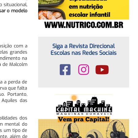
 situacional,
sar o modelo
Siga a Revista Direcional
posição com a
elas grandes
Escolas nas Redes Sociais
tendimento na
ra de Malcolm
ra a perda de
erva que falta
o. Portanto,
 Aquiles das
ilidades dos
em mental do
as um tipo de
nte, além de