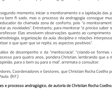
 segundo momento, iniciar o monitoramento e a lapidação das p
ra bem fi xado, mas o processo da andragogia consegue muda
 educador da chamada zona de conforto, pois “o monitorament
tar as novidades”. Entretanto, para monitorar “é preciso saber 
o professor. Elas envolvem observações quanto ao cumprimento
todologia, organização da aula, disciplina e relações interpess
tizar o que quer que se repita, os aspectos positivos”.
lise de desempenho e da “meritocracia”, “criando-se formas 
cesso para quatro anos, pondera Christian, lembrando que a m
opinião, para o bem ou para o mal”, arremata o consultor.
edores, Coordenadores e Gestores, que Christian Rocha Coelho 
ulo. (R.F.)
es e processo andragógico, de autoria de Christian Rocha Coelho