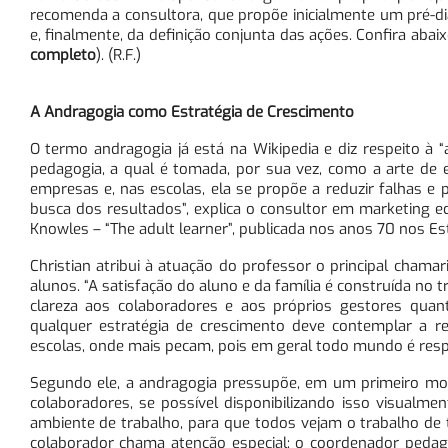
recomenda a consultora, que propõe inicialmente um pré-dia
e, finalmente, da definição conjunta das ações. Confira aba
completo
). (R.F.)
A Andragogia como Estratégia de Crescimento
O termo andragogia já está na Wikipedia e diz respeito à “
pedagogia, a qual é tomada, por sua vez, como a arte de 
empresas e, nas escolas, ela se propõe a reduzir falhas e
busca dos resultados”, explica o consultor em marketing e
Knowles – “The adult learner”, publicada nos anos 70 nos E
Christian atribui à atuação do professor o principal chamar
alunos. “A satisfação do aluno e da família é construída no t
clareza aos colaboradores e aos próprios gestores quan
qualquer estratégia de crescimento deve contemplar a reo
escolas, onde mais pecam, pois em geral todo mundo é resp
Segundo ele, a andragogia pressupõe, em um primeiro m
colaboradores, se possível disponibilizando isso visual
ambiente de trabalho, para que todos vejam o trabalho de t
colaborador chama atenção especial: o coordenador pedagó