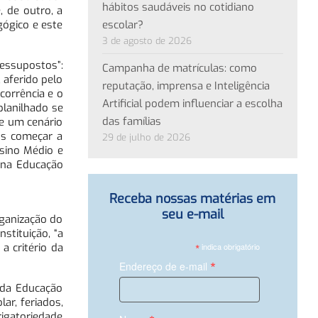
hábitos saudáveis no cotidiano
, de outro, a
escolar?
gógico e este
3 de agosto de 2026
ressupostos”:
Campanha de matrículas: como
 aferido pelo
reputação, imprensa e Inteligência
corrência e o
Artificial podem influenciar a escolha
planilhado se
das famílias
me um cenário
os começar a
29 de julho de 2026
nsino Médio e
 na Educação
Receba nossas matérias em
seu e-mail
rganização do
stituição, “a
*
indica obrigatório
a critério da
*
Endereço de e-mail
 da Educação
ar, feriados,
rigatoriedade