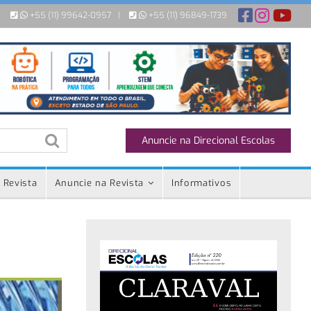
+55 (11) 99642-0957
|
+55 (11) 96849-1739
Anuncie na Direcional Escolas
 Revista
Anuncie na Revista
Informativos