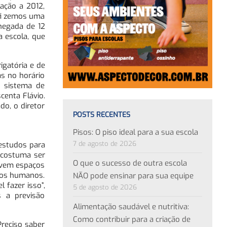
ação a 2012,
“fi zemos uma
hegada de 12
a escola, que
igatória e de
as no horário
o sistema de
centa Flávio.
do, o diretor
POSTS RECENTES
Pisos: O piso ideal para a sua escola
7 de agosto de 2026
 estudos para
 costuma ser
O que o sucesso de outra escola
novem espaços
sos humanos.
NÃO pode ensinar para sua equipe
 fazer isso”,
5 de agosto de 2026
s a previsão
Alimentação saudável e nutritiva:
Como contribuir para a criação de
Preciso saber