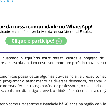
ão online
buscando o equilíbrio entre receita, custos e projeção de 
ares, as escolas iniciam neste setembro um período chave para
onômicos possa deixar algumas dúvidas no ar, é preciso começa
rio programar o atendimento às diversas demandas, reservar v
ormas, fechar a carga horária de professores, o calendário, def
ois, conforme diz antigo provérbio chinês, “se não mudar a direç
cido como Franscarmo e instalado há 70 anos na região da Vila