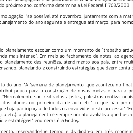
r do próximo ano, conforme determina a Lei Federal 11.769/2008.
omologação, “se possível até novembro, juntamente com a matriz
 planejamento do ano seguinte e entregue até março, para homo
 do planejamento escolar como um momento de “trabalho árduo
 ainda mais intenso”. Em meio ao fechamento de notas, ao age
ao planejamento das reuniões, atendimento aos pais, entre mui
 pensando, planejando e construindo estratégias que deem conta
to do ano. “A ‘semana de planejamento’ que acontece no final
ontribui pouco para a construção de novas metas e para a 
 “Normalmente são realizados ajustes, palestras motivacionais
 dos alunos no primeiro dia de aula etc.”, o que não permit
que haja participação de todos os envolvidos neste processo”. “
gico etc.), o planejamento é sempre um ato avaliativo que busca 
o e estratégias”, enumera Célia Godoy.
jamento, reservando-lhe tempo e dividindo-o em três momento