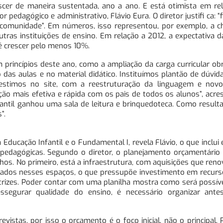
cer de maneira sustentada, ano a ano. E está otimista em rel
 pedagógico e administrativo, Flávio Eura. O diretor justifi ca: 
 comunidade”. Em números, isso representou, por exemplo, a c
as instituições de ensino. Em relação a 2012, a expectativa d
é crescer pelo menos 10%.
rincípios deste ano, como a ampliação da carga curricular obr
das aulas e no material didático. Instituímos plantão de dúvid
nvestimos no site, com a reestruturação da linguagem e nov
o mais efetiva e rápida com os pais de todos os alunos”, acres
fantil ganhou uma sala de leitura e brinquedoteca. Como resulta
”.
Educação Infantil e o Fundamental I, revela Flávio, o que inclui
 pedagógicas. Segundo o diretor, o planejamento orçamentário
hos. No primeiro, está a infraestrutura, com aquisições que re
cados nesses espaços, o que pressupõe investimento em recur
rizes. Poder contar com uma planilha mostra como será possível
ssegurar qualidade do ensino, é necessário organizar ante
istas, por isso o orçamento é o foco inicial, não o principal. 