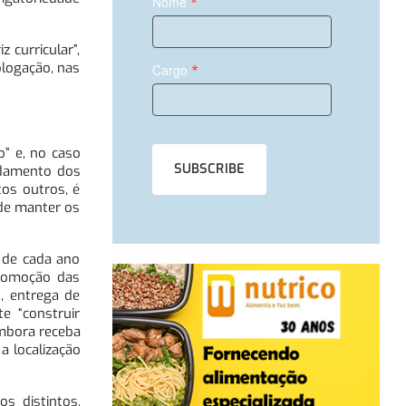
*
Nome
 curricular”,
*
logação, nas
Cargo
” e, no caso
ndamento dos
tos outros, é
 de manter os
 de cada ano
promoção das
, entrega de
e “construir
Embora receba
a localização
s distintos,