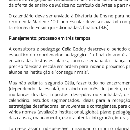
da oferta de ensino de Música no currículo de Artes a parti
O calendário deve ser enviado à Diretoria de Ensino para h
recomenda Marlene. “O Plano Escolar deve ser avaliado no
Diretorias de Ensino jurisdicionadas”, finaliza. (R.F.)
Planejamento: processo em três tempos
A consultora e pedagoga Célia Godoy descreve o período
específico do coordenador pedagógico, “o final do ano é
ensaios das festas escolares, como a semana da criança, 
preciso “deixar a escola em ordem para iniciar o próximo”,
alunos na instituição e “conseguir mais”.
Mas não adianta, segundo Célia, fazer tudo no encerramen
(dependendo da escola), ou ainda no mês de janeiro, c
mudanças devidas, impostas, desejadas ou sonhadas”, diz.
calendário, estudos segmentados, ideias para a recepção
estratégias desafiadoras, envolventes e contagiantes, para 
vários nomes (avaliação institucional, global, plano pedagó
das causas, mapeamento, escuta atenta, integração, interaçã
Torna-se assim indispensável organizar o próprio plane