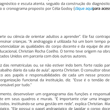
gnóstico e escuta atenta, seguido da construção do diagnóstico
ixo o cronograma proposto por Célia Godoy (
clique aqui
para aces
arte ou ciência de orientar adultos a aprender”. Ele faz contra
ensinar crianças. “A andragogia é utilizada há um bom tempo p
 potencializar as qualidades do corpo docente e da equipe de a
ducacional, Christian Rocha Coelho. O termo teve origem na ob
stados Unidos em parceria com dois outros autores.
iz das rematrículas ou, se não estiver indo bem, forte razão pa
rabalho diário da sala de aula”, aponta Christian. O consultor obs
to aos papéis e responsabilidades de cada um nesse process
rganização funcional da instituição, diz. “Esse é o tendão de
onsável por tudo.”
omento, desenvolver um organograma das funções e responsab
mente em seus quadros e murais. “É importante criar uma imag
odos, instituindo-se uma gestão em rede”, explica Christian. M
gico. “Ele possui o papel andragógico de lapidar o corpo doce