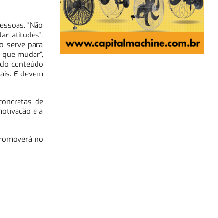
essoas. “Não
r atitudes”,
o serve para
o que mudar”,
 do conteúdo
oais. E devem
concretas de
otivação é a
promoverá no
.