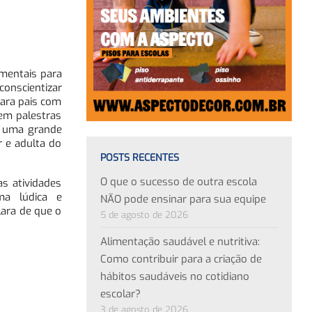
amentais para
onscientizar
para pais com
cem palestras
á uma grande
r e adulta do
POSTS RECENTES
O que o sucesso de outra escola
as atividades
ma lúdica e
NÃO pode ensinar para sua equipe
ara de que o
5 de agosto de 2026
Alimentação saudável e nutritiva:
Como contribuir para a criação de
hábitos saudáveis no cotidiano
escolar?
3 de agosto de 2026