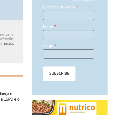
*
*
Endereço de e-mail
*
Nome
mercado
eflexão
ormação.
*
Cargo
iança e
 a LGPD e o