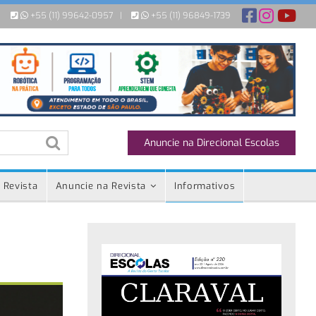
+55 (11) 99642-0957
|
+55 (11) 96849-1739
Anuncie na Direcional Escolas
 Revista
Anuncie na Revista
Informativos