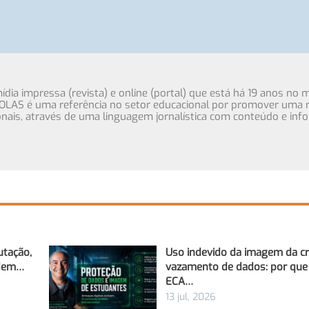
ia impressa (revista) e online (portal) que está há 19 anos no 
OLAS é uma referência no setor educacional por promover uma r
cionais, através de uma linguagem jornalística com conteúdo e inf
utação,
Uso indevido da imagem da cr
odem…
vazamento de dados: por que
ECA…
13 jul, 2026