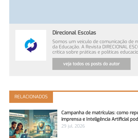
Direcional Escolas
Somos um veículo de comunicação de míd
da Educação. A Revista DIRECIONAL ESC
crítica sobre práticas e políticas educa
veja todos os posts do autor
RELACIONADOS
Campanha de matrículas: como rep
imprensa e Inteligência Artificial p
29 jul, 2026