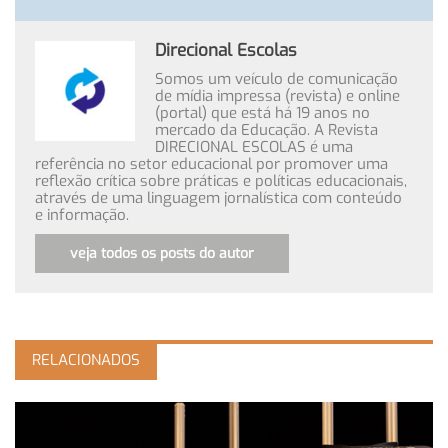
Direcional Escolas
Somos um veículo de comunicação
de mídia impressa (revista) e online
(portal) que está há 19 anos no
mercado da Educação. A Revista
DIRECIONAL ESCOLAS é uma
referência no setor educacional por promover uma
reflexão crítica sobre práticas e políticas educacionais,
através de uma linguagem jornalística com conteúdo
e informação.
veja todos os posts do autor
RELACIONADOS