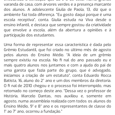
varanda de casa, com árvores verdes e a presença marcante
dos alunos. A adolescente Giulia de Paola, 13, diz que o
ambiente faz toda diferença. “Eu gosto daqui porque é uma
escola receptiva”, conta. Giulia estuda na Viva desde o
ensino infantil, e destaca que sempre gostou da criatividade
que envolve a escola, além da abertura a opiniões e à
participação dos estudantes.
Uma forma de representar essa característica é dada pelo
Grêmio Estudantil, que foi criado no último mês de agosto
pelos alunos do Ensino Médio. “A ideia de um grêmio
sempre existiu na escola. No fi nal do ano passado eu e
mais quatro alunos nos juntamos e com a ajuda do pai de
uma garota que fazia parte do grupo, que é advogado,
iniciamos a criação de um estatuto”, conta Eduardo Rocca
Batista, 16, aluno do 2° ano e um dos membros da diretoria.
O fi nal de 2010 chegou e o processo foi interrompido, mas
retomado no começo deste ano. “Dessa vez o professor de
História, Marcelo Dantas, nos auxiliou e, somente em
agosto, numa assembleia realizada com todos os alunos do
Ensino Médio, 9° e 8° ano e os representantes de classe do
1° ao 7° ano, ocorreu a fundação.”