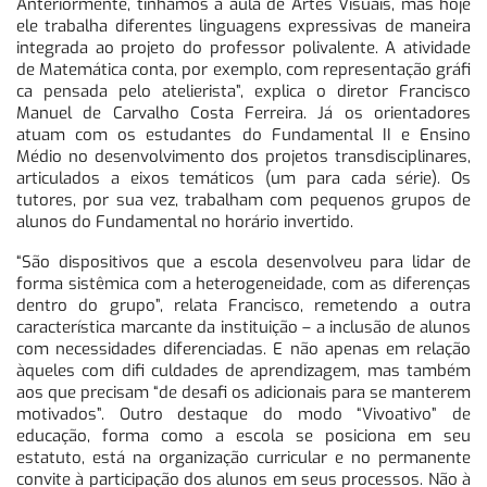
Anteriormente, tínhamos a aula de Artes Visuais, mas hoje
ele trabalha diferentes linguagens expressivas de maneira
integrada ao projeto do professor polivalente. A atividade
de Matemática conta, por exemplo, com representação gráfi
ca pensada pelo atelierista”, explica o diretor Francisco
Manuel de Carvalho Costa Ferreira. Já os orientadores
atuam com os estudantes do Fundamental II e Ensino
Médio no desenvolvimento dos projetos transdisciplinares,
articulados a eixos temáticos (um para cada série). Os
tutores, por sua vez, trabalham com pequenos grupos de
alunos do Fundamental no horário invertido.
“São dispositivos que a escola desenvolveu para lidar de
forma sistêmica com a heterogeneidade, com as diferenças
dentro do grupo”, relata Francisco, remetendo a outra
característica marcante da instituição – a inclusão de alunos
com necessidades diferenciadas. E não apenas em relação
àqueles com difi culdades de aprendizagem, mas também
aos que precisam “de desafi os adicionais para se manterem
motivados”. Outro destaque do modo “Vivoativo” de
educação, forma como a escola se posiciona em seu
estatuto, está na organização curricular e no permanente
convite à participação dos alunos em seus processos. Não à