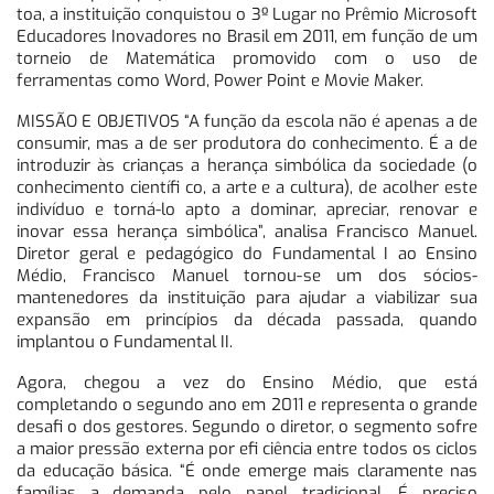
toa, a instituição conquistou o 3º Lugar no Prêmio Microsoft
Educadores Inovadores no Brasil em 2011, em função de um
torneio de Matemática promovido com o uso de
ferramentas como Word, Power Point e Movie Maker.
MISSÃO E OBJETIVOS “A função da escola não é apenas a de
consumir, mas a de ser produtora do conhecimento. É a de
introduzir às crianças a herança simbólica da sociedade (o
conhecimento científi co, a arte e a cultura), de acolher este
indivíduo e torná-lo apto a dominar, apreciar, renovar e
inovar essa herança simbólica”, analisa Francisco Manuel.
Diretor geral e pedagógico do Fundamental I ao Ensino
Médio, Francisco Manuel tornou-se um dos sócios-
mantenedores da instituição para ajudar a viabilizar sua
expansão em princípios da década passada, quando
implantou o Fundamental II.
Agora, chegou a vez do Ensino Médio, que está
completando o segundo ano em 2011 e representa o grande
desafi o dos gestores. Segundo o diretor, o segmento sofre
a maior pressão externa por efi ciência entre todos os ciclos
da educação básica. “É onde emerge mais claramente nas
famílias a demanda pelo papel tradicional. É preciso