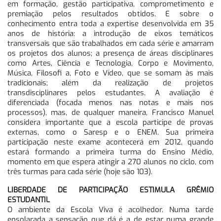
em formação, gestão participativa, comprometimento e
premiação pelos resultados obtidos. E sobre o
conhecimento entra toda a expertise desenvolvida em 35
anos de história: a introdução de eixos temáticos
transversais que são trabalhados em cada série e amarram
os projetos dos alunos; a presença de áreas disciplinares
como Artes, Ciência e Tecnologia, Corpo e Movimento,
Música, Filosofi a, Foto e Vídeo, que se somam às mais
tradicionais; além da realização de projetos
transdisciplinares pelos estudantes. A avaliação é
diferenciada (focada menos nas notas e mais nos
processos), mas, de qualquer maneira, Francisco Manuel
considera importante que a escola participe de provas
externas, como o Saresp e o ENEM. Sua primeira
participação neste exame acontecerá em 2012, quando
estará formando a primeira turma do Ensino Médio,
momento em que espera atingir a 270 alunos no ciclo, com
três turmas para cada série (hoje são 103).
LIBERDADE DE PARTICIPAÇÃO ESTIMULA GRÊMIO
ESTUDANTIL
O ambiente da Escola Viva é acolhedor. Numa tarde
ensolarada a sensação que dá é a de estar numa grande