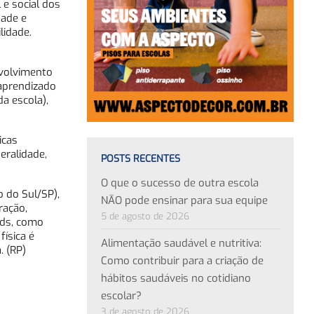
e social dos
dade e
lidade.
nvolvimento
aprendizado
a escola),
icas
eralidade,
POSTS RECENTES
O que o sucesso de outra escola
 do Sul/SP),
NÃO pode ensinar para sua equipe
ração,
5 de agosto de 2026
nds, como
física é
Alimentação saudável e nutritiva:
. (RP)
Como contribuir para a criação de
hábitos saudáveis no cotidiano
escolar?
3 de agosto de 2026