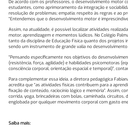
De acordo com os professores, o desenvolvimento motor con
estudantes, como aprimoramento da integração e sociabilidade
resolução de problemas; empatia; respeito às regras e ao p
“Entendemos que o desenvolvimento motor é imprescindível
Assim, na atualidade, é possível localizar atividades real
motor, aprendizagem e momentos lúdicos. No Colégio Palma
tanto da disciplina de Educação Física quanto dos projetos i
sendo um instrumento de grande valia no desenvolvimento glo
“Pensando especificamente nos objetivos do desenvolviment
(resistência, força, agilidade) e habilidades psicomotoras (e
consciência corporal, orientação espacial e temporal)”, cont
Para complementar essa ideia, a diretora pedagógica Fabian
acredita que “as atividades físicas contribuem para a apre
fixação de conteúdo, raciocínio lógico e memória”. Assim, co
corrida, yoga, brincadeiras com bolas, caminhada, circuitos, da
englobada por qualquer movimento corporal com gasto energét
Saiba mais: