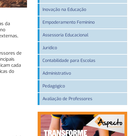
Inovação na Educação
Empoderamento Feminino
as da
ino
Assessoria Educacional
externas,
Jurídico
essores de
ncipais
Contabilidade para Escolas
ticam cada
icas do
Administrativo
Pedagógico
Avaliação de Professores