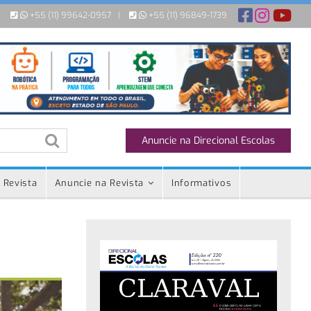
+55 (11) 99642-0957
|
+55 (11) 96849-1739
Anuncie na Direcional Escolas
 Revista
Anuncie na Revista
Informativos