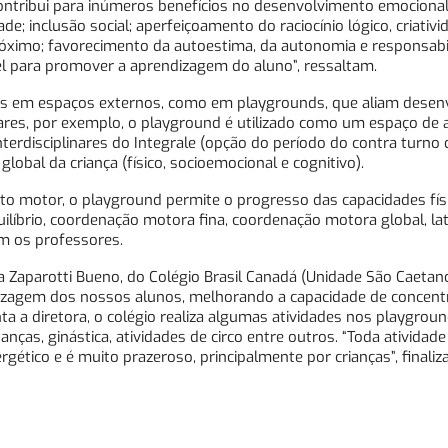
tribui para inúmeros benefícios no desenvolvimento emocional 
; inclusão social; aperfeiçoamento do raciocínio lógico, criativi
róximo; favorecimento da autoestima, da autonomia e responsabi
 para promover a aprendizagem do aluno”, ressaltam.
izadas em espaços externos, como em playgrounds, que aliam dese
res, por exemplo, o playground é utilizado como um espaço de 
nterdisciplinares do Integrale (opção do período do contra turno d
bal da criança (físico, socioemocional e cognitivo).
o motor, o playground permite o progresso das capacidades fís
quilíbrio, coordenação motora fina, coordenação motora global, lat
am os professores.
a Zaparotti Bueno, do Colégio Brasil Canadá (Unidade São Caetano
ndizagem dos nossos alunos, melhorando a capacidade de concent
nta a diretora, o colégio realiza algumas atividades nos playgrou
nças, ginástica, atividades de circo entre outros. “Toda atividade 
ico e é muito prazeroso, principalmente por crianças”, finaliza