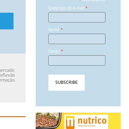
*
*
Endereço de e-mail
*
Nome
*
Cargo
mercado
eflexão
ormação.