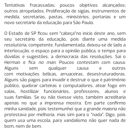
Tentativas fracassadas; poucos objetivos alcançados;
outros atropelados. Proliferação de siglas, instrumentos de
medida, secretarias, pastas, ministérios, portarias e um
novo secretário da educação para São Paulo.
O Estado de SP ficou sem “cabeça”no início deste ano, sem
seu secretário da educação, pois diante uma medida
resolutória, competente, fundamentada, deixou-se de lado a
interlocução, o espaço para a opinião pública, o tempo para
dúvidas e sugestões, a democracia das resoluções. Sai o
Herman e fica
no man
. Poucos contestam com causa.
Alguns sem qualquer causa e outros
com motivações bélicas, arruaceiras, desestruturadoras.
Alguns são pagos para invadir e destruir o que é patrimônio
público, quebrar carteiras e computadores, atear fogo em
salas, hostilizar funcionários, professores, alunos e
suas famílias. Se eu não tivesse visto, também acreditaria
apenas no que a imprensa mostra. Em parte confirmo
minha sanidade, pois testemunhei que a grande maioria não
protestava por melhoria, mas sim para o “nada”. Digo, pois
quem usa uma escola, para vandalismo não quer nada de
bom, nem de bem.