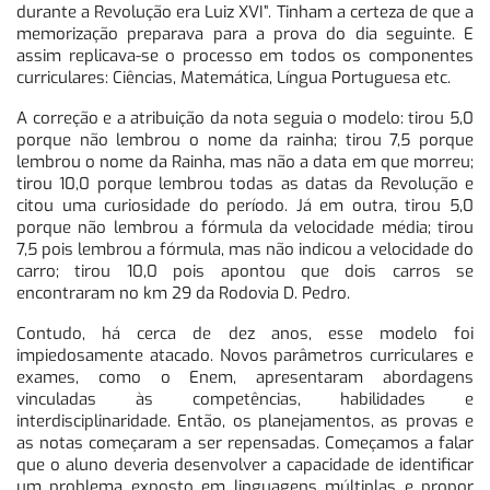
durante a Revolução era Luiz XVI”. Tinham a certeza de que a
memorização preparava para a prova do dia seguinte. E
assim replicava-se o processo em todos os componentes
curriculares: Ciências, Matemática, Língua Portuguesa etc.
A correção e a atribuição da nota seguia o modelo: tirou 5,0
porque não lembrou o nome da rainha; tirou 7,5 porque
lembrou o nome da Rainha, mas não a data em que morreu;
tirou 10,0 porque lembrou todas as datas da Revolução e
citou uma curiosidade do período. Já em outra, tirou 5,0
porque não lembrou a fórmula da velocidade média; tirou
7,5 pois lembrou a fórmula, mas não indicou a velocidade do
carro; tirou 10,0 pois apontou que dois carros se
encontraram no km 29 da Rodovia D. Pedro.
Contudo, há cerca de dez anos, esse modelo foi
impiedosamente atacado. Novos parâmetros curriculares e
exames, como o Enem, apresentaram abordagens
vinculadas às competências, habilidades e
interdisciplinaridade. Então, os planejamentos, as provas e
as notas começaram a ser repensadas. Começamos a falar
que o aluno deveria desenvolver a capacidade de identificar
um problema exposto em linguagens múltiplas e propor