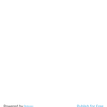
Powered by
Issuu
Publish for Free