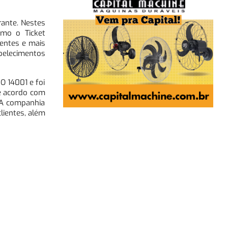
rante. Nestes
mo o Ticket
ientes e mais
belecimentos
O 14001 e foi
de acordo com
 A companhia
lientes, além