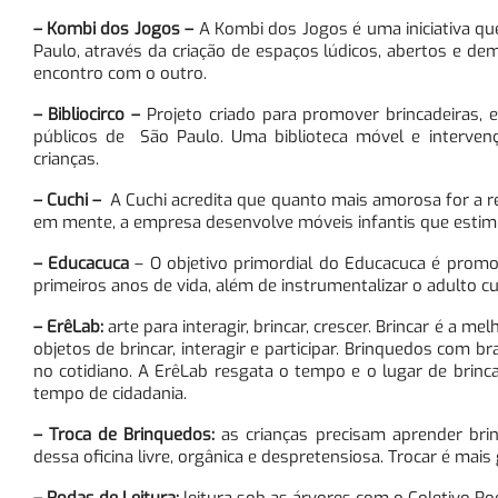
– Kombi dos Jogos
–
A Kombi dos Jogos é uma iniciativa que
Paulo, através da criação de espaços lúdicos, abertos e de
encontro com o outro.
– Bibliocirco
–
Projeto criado para promover brincadeiras, 
públicos de São Paulo. Uma biblioteca móvel e intervenç
crianças.
– Cuchi
–
A Cuchi acredita que quanto mais amorosa for a r
em mente, a empresa desenvolve móveis infantis que estimul
– Educacuca
– O objetivo primordial do Educacuca é promo
primeiros anos de vida, além de instrumentalizar o adulto cu
– ErêLab:
arte para interagir, brincar, crescer. Brincar é a 
objetos de brincar, interagir e participar. Brinquedos com
no cotidiano. A ErêLab resgata o tempo e o lugar de brinca
tempo de cidadania.
– Troca de Brinquedos:
as crianças precisam aprender brin
dessa oficina livre, orgânica e despretensiosa. Trocar é mai