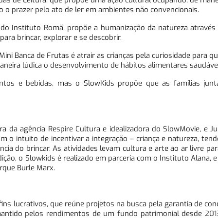
das de Leitura, que propõe uma ação cultural ocupando, de maneir
o o prazer pelo ato de ler em ambientes não convencionais.
, do Instituto Romã, propõe a humanização da natureza através 
ara brincar, explorar e se descobrir.
l Mini Banca de Frutas é atrair as crianças pela curiosidade para 
neira lúdica o desenvolvimento de hábitos alimentares saudávei
tos e bebidas, mas o SlowKids propõe que as famílias jun
a da agência Respire Cultura e idealizadora do SlowMovie, e Ju
m o intuito de incentivar a integração – criança e natureza, te
cia do brincar. As atividades levam cultura e arte ao ar livre par
ção, o Slowkids é realizado em parceria com o Instituto Alana, e
rque Burle Marx.
ins lucrativos, que reúne projetos na busca pela garantia de con
é mantido pelos rendimentos de um fundo patrimonial desde 20