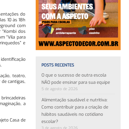
esentações do
Das 10 às 18h
layground com
or “Kombi dos
om “Vila para
Brinquedos” e
dentificação
.
POSTS RECENTES
O que o sucesso de outra escola
ação, teatro,
 de cantigas,
NÃO pode ensinar para sua equipe
5 de agosto de 2026
brincadeiras
Alimentação saudável e nutritiva:
imaginação, a
Como contribuir para a criação de
hábitos saudáveis no cotidiano
ojeto Casa de
escolar?
3 de agosto de 2026