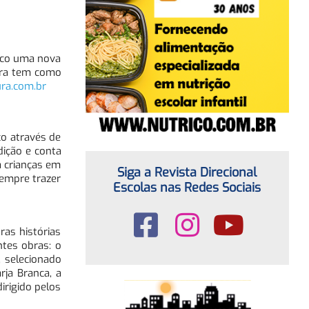
lico uma nova
tura tem como
ra.com.br
o através de
dição e conta
a crianças em
Siga a Revista Direcional
empre trazer
Escolas nas Redes Sociais
as histórias
tes obras: o
 selecionado
ja Branca, a
irigido pelos