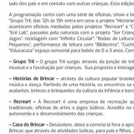
lado dos pais e em contato com outras crianças. Esta edição 
A programação conta com uma série de oficinas, show e bri
“Grupo Trii’, das 12h às 15h entra em cena o projeto “Históri
acontecem oficinas mediadas pelos projetos “Recreart” e “C
“Erê Lab”, passeios pela natureza com o projeto “Ser Crian
Jogos”, reciclagem com “Infinito Circular”, “Rodas de Leitu
Pequenos”, performance de leitura com “Bibliocirco”, “Cuch
“Educacuca” espaço sensorial para bebês de 0 a 3 anos. Comp
– Grupo Trii
–
O grupo Trii surgiu através da junção de t
musical e a fascinação por crianças. Sua proposta é interag
– Histórias de Brincar
–
atráves da cultura popular brasile
música e dança. Partindo de uma história, os encontros se 
acalantos, brincos e brinquedos da cultura da infância e bo
– Recreart
–
A Recreart é uma empresa de recreação qu
tradicionais, oficinas de artes e jogos lúdicos. Acredita n
autonomia e o desenvolvimento das crianças.
– Casa do Brincar
–
Desacelere, deixe a correria lá fora e ap
Brincar, que através de atividades lúdicas, para pais e filhos,