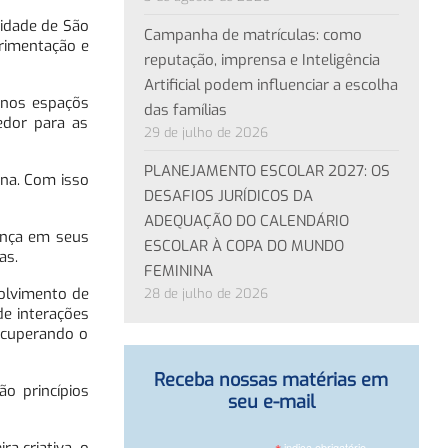
cidade de São
Campanha de matrículas: como
erimentação e
reputação, imprensa e Inteligência
Artificial podem influenciar a escolha
s nos espaçõs
das famílias
edor para as
29 de julho de 2026
PLANEJAMENTO ESCOLAR 2027: OS
rna. Com isso
DESAFIOS JURÍDICOS DA
ADEQUAÇÃO DO CALENDÁRIO
ança em seus
ESCOLAR À COPA DO MUNDO
as.
FEMININA
volvimento de
28 de julho de 2026
de interações
recuperando o
Receba nossas matérias em
o princípios
seu e-mail
indica obrigatório