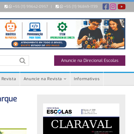
+55 (11) 99642-0957
|
+55 (11) 96849-1739
Anuncie na Direcional Escolas
 Revista
Anuncie na Revista
Informativos
arque