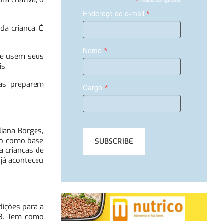
*
a criativa, o
*
Endereço de e-mail
da criança. É
*
Nome
que usem seus
s.
tas preparem
*
Cargo
liana Borges,
ndo como base
a crianças de
 já aconteceu
dições para a
13. Tem como