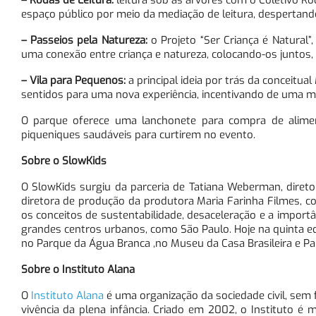
– Rodas de Leitura:
leitura sob as árvores com o Coletivo Ro
espaço público por meio da mediação de leitura, despertand
– Passeios pela Natureza:
o Projeto “Ser Criança é Natural”
uma conexão entre criança e natureza, colocando-os juntos, p
– Vila para Pequenos:
a principal ideia por trás da conceitua
sentidos para uma nova experiência, incentivando de uma ma
O parque oferece uma lanchonete para compra de alimen
piqueniques saudáveis para curtirem no evento.
Sobre o SlowKids
O SlowKids surgiu da parceria de Tatiana Weberman, diretor
diretora de produção da produtora Maria Farinha Filmes, co
os conceitos de sustentabilidade, desaceleração e a importân
grandes centros urbanos, como São Paulo. Hoje na quinta edi
no Parque da Água Branca ,no Museu da Casa Brasileira e Pa
Sobre o Instituto Alana
O
Instituto Alana
é uma organização da sociedade civil, sem f
vivência da plena infância. Criado em 2002, o Instituto 