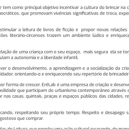
 tem como principal objetivo incentivar a cultura do brincar na 
mocráticos, que promovam vivências significativas de troca, exp
estimular a leitura de livros de ficção e propor novas relaçõe
ões literário-circenses trazem um ambiente lúdico e enriquec
elação de uma criança com o seu espaço, mais segura ela se to
am a autonomia e a liberdade infantil.
ver o desenvolvimento, a aprendizagem e a socialização da cri
idador, orientando-o e enriquecendo seu repertório de brincadeir
melhor forma de crescer. ErêLab é uma empresa de criação e desen
 brasilidade que participam do urbanismo contemporâneo através 
r nas casas, quintais, praças e espaços públicos das cidades, 
cando, respeitando seu próprio tempo. Respeito e desapego sã
s gostoso que comprar.