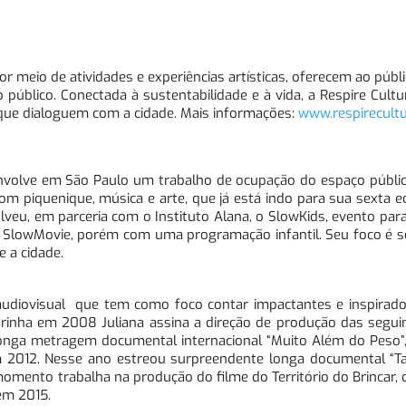
 por meio de atividades e experiências artísticas, oferecem ao púb
público. Conectada à sustentabilidade e à vida, a Respire Cul
s que dialoguem com a cidade. Mais informações:
www.respirecultu
envolve em São Paulo um trabalho de ocupação do espaço públic
om piquenique, música e arte, que já está indo para sua sexta
e
veu, em parceria com o Instituto Alana, o SlowKids, evento par
SlowMovie, porém com uma programação infantil. Seu foco é s
 a cidade.
udiovisual que tem como foco contar impactantes e inspirador
inha em 2008 Juliana assina a direção de produção das seguin
longa metragem documental internacional “Muito Além do Peso”,
 2012. Nesse ano estreou surpreendente longa documental “Tar
omento trabalha na produção do filme do Território do Brincar, d
em 2015.