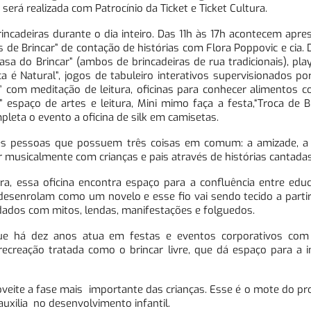
será realizada com Patrocínio da Ticket e Ticket Cultura.
ncadeiras durante o dia inteiro. Das 11h às 17h acontecem apr
as de Brincar” de contação de histórias com Flora Poppovic e cia. 
asa do Brincar” (ambos de brincadeiras de rua tradicionais), p
ça é Natural”, jogos de tabuleiro interativos supervisionados p
ra” com meditação de leitura, oficinas para conhecer alimentos c
i” espaço de artes e leitura, Mini mimo faça a festa,“Troca de 
leta o evento a oficina de silk em camisetas.
rês pessoas que possuem três coisas em comum: a amizade, a i
ir musicalmente com crianças e pais através de histórias cantadas
ira, essa oficina encontra espaço para a confluência entre educ
desenrolam como um novelo e esse fio vai sendo tecido a partir
rdados com mitos, lendas, manifestações e folguedos.
e há dez anos atua em festas e eventos corporativos com 
a recreação tratada como o brincar livre, que dá espaço para a 
roveite a fase mais importante das crianças. Esse é o mote do pr
 auxilia no desenvolvimento infantil.