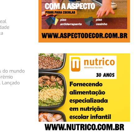
eal
edade
xa
es do mundo
prêmio
. Lançado