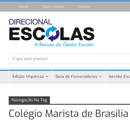
Home
Quem Somos
Contato
Edição Impressa
Guia de Fornecedores
Gestão Esc
Navegação Na Tag
Colégio Marista de Brasilia