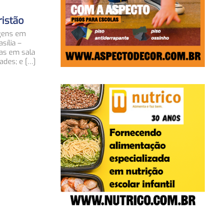
istão
gens em
sília –
as em sala
ades; e […]