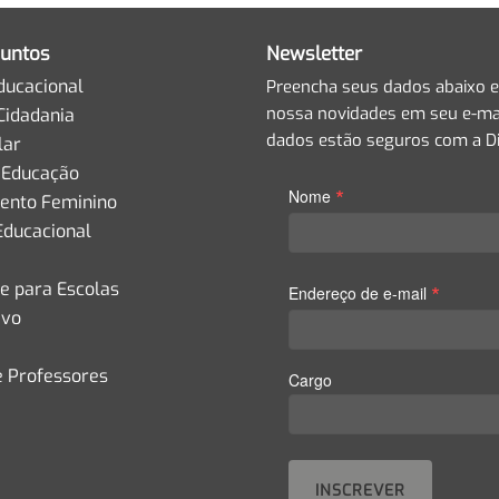
untos
Newsletter
ducacional
Preencha seus dados abaixo e
nossa novidades em seu e-mai
Cidadania
dados estão seguros com a Di
lar
 Educação
*
Nome
nto Feminino
Educacional
de para Escolas
*
Endereço de e-mail
ivo
e Professores
Cargo