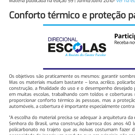
Matéria publicada na edição 59 | Junho/Julho 2010-
ver na ed
Conforto térmico e proteção p
Os objetivos são praticamente os mesmos: garantir sombrea
Mas os materiais mudam bastante – lona, acrílico, policar
construção, a finalidade do uso e o desempenho desejado 
em muitas escolas, trabalhando com toldos e coberturas n
proporcionar conforto térmico às pessoas, mas a proteçã
automóveis, a cobertura é importante especialmente cont
“A escolha do material precisa se adequar à arquitetura da 
Senhora do Brasil, uma construção barroca dos anos 40 
policarbonato no trajeto que as noivas costumam fazer do