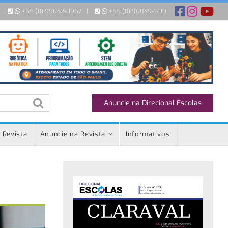
+55 (11) 99642-0957
|
+55 (11) 96849-1739
Anuncie na Direcional Escolas
 Revista
Anuncie na Revista
Informativos