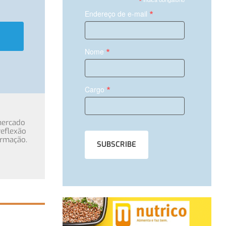
*
*
Endereço de e-mail
*
Nome
*
Cargo
mercado
eflexão
ormação.