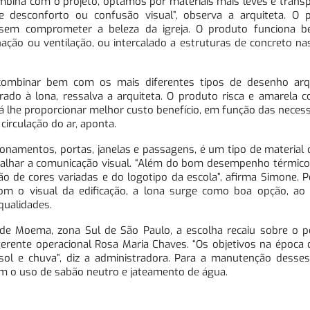
mbina com o projeto, optamos por materiais mais leves e trans
 desconforto ou confusão visual”, observa a arquiteta. O p
, sem comprometer a beleza da igreja. O produto funciona 
nação ou ventilação, ou intercalado a estruturas de concreto na
 combinar bem com os mais diferentes tipos de desenho arqu
ado à lona, ressalva a arquiteta. O produto risca e amarela 
á lhe proporcionar melhor custo benefício, em função das neces
circulação do ar, aponta.
cionamentos, portas, janelas e passagens, é um tipo de material
rabalhar a comunicação visual. “Além do bom desempenho térmic
ação de cores variadas e do logotipo da escola”, afirma Simone. P
om o visual da edificação, a lona surge como boa opção, ao 
qualidades.
 de Moema, zona Sul de São Paulo, a escolha recaiu sobre o po
gerente operacional Rosa Maria Chaves. “Os objetivos na época 
 sol e chuva”, diz a administradora. Para a manutenção desses
m o uso de sabão neutro e jateamento de água.