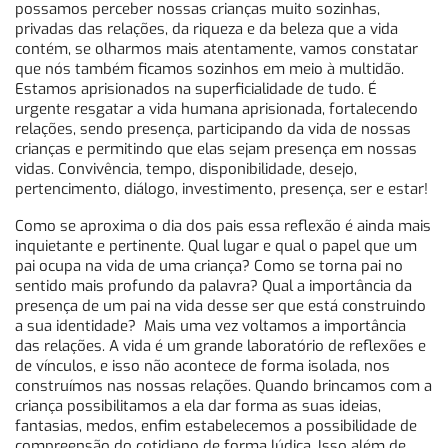
possamos perceber nossas crianças muito sozinhas,
privadas das relações, da riqueza e da beleza que a vida
contém, se olharmos mais atentamente, vamos constatar
que nós também ficamos sozinhos em meio à multidão.
Estamos aprisionados na superficialidade de tudo. É
urgente resgatar a vida humana aprisionada, fortalecendo
relações, sendo presença, participando da vida de nossas
crianças e permitindo que elas sejam presença em nossas
vidas. Convivência, tempo, disponibilidade, desejo,
pertencimento, diálogo, investimento, presença, ser e estar!
Como se aproxima o dia dos pais essa reflexão é ainda mais
inquietante e pertinente. Qual lugar e qual o papel que um
pai ocupa na vida de uma criança? Como se torna pai no
sentido mais profundo da palavra? Qual a importância da
presença de um pai na vida desse ser que está construindo
a sua identidade? Mais uma vez voltamos a importância
das relações. A vida é um grande laboratório de reflexões e
de vínculos, e isso não acontece de forma isolada, nos
construímos nas nossas relações. Quando brincamos com a
criança possibilitamos a ela dar forma as suas ideias,
fantasias, medos, enfim estabelecemos a possibilidade de
compreensão do cotidiano de forma lúdica. Isso além de