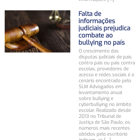
Falta de
informações
judiciais prejudica
combate ao
bullying no país
O crescimento das
disputas judiciais de pais
contra pais ou pais contra
escolas, provedores de
acesso e redes sociais é o
cenário encontrado pelo
SLM Advogados em
levantamento anual
sobre bullying e
cyberbullying no âmbito
escolar. Realizado desde
2013 no Tribunal de
Justiça de São Paulo, os
números mais recentes
obtidos pelo escritório