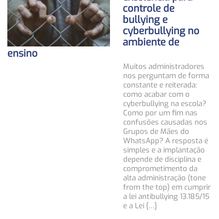
controle de
bullying e
cyberbullying no
ambiente de
ensino
Muitos administradores
nos perguntam de forma
constante e reiterada:
como acabar com o
cyberbullying na escola?
Como por um fim nas
confusões causadas nos
Grupos de Mães do
WhatsApp? A resposta é
simples e a implantação
depende de disciplina e
comprometimento da
alta administração (tone
from the top) em cumprir
a lei antibullying 13.185/15
e a Lei […]