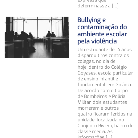
expressa que
determinasse a […]
Bullying e
contaminação do
ambiente escolar
pela violência
Um estudante de 14 anos
disparou tiros contra os
colegas, no dia de
hoje, dentro do Colégio
Goyases, escola particular
de ensino infantil e
fundamental, em Goiânia.
De acordo com o Corpo
de Bombeiros e Polícia
Militar, dois estudantes
morreram e outros
quatro ficaram feridos na
unidade, localizada no
Conjunto Riviera, bairro de
classe média. As
informações […]