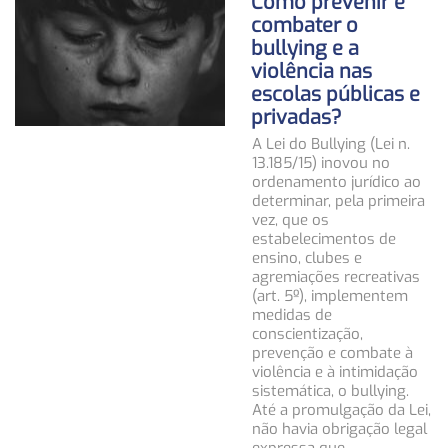
Como prevenir e
combater o
bullying e a
violência nas
escolas públicas e
privadas?
A Lei do Bullying (Lei n.
13.185/15) inovou no
ordenamento jurídico ao
determinar, pela primeira
vez, que os
estabelecimentos de
ensino, clubes e
agremiações recreativas
(art. 5º), implementem
medidas de
conscientização,
prevenção e combate à
violência e à intimidação
sistemática, o bullying.
Até a promulgação da Lei,
não havia obrigação legal