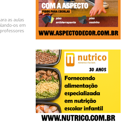
ara as aulas
talando-os em
 professores