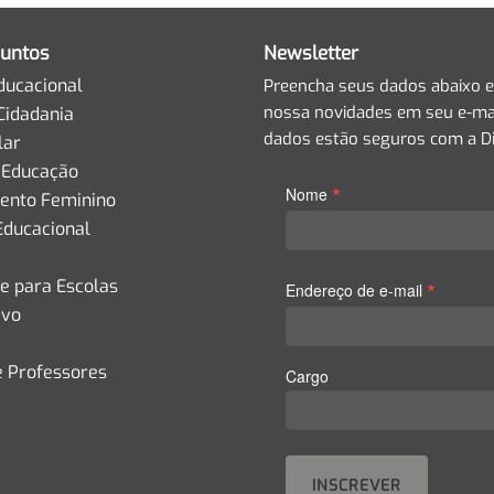
untos
Newsletter
ducacional
Preencha seus dados abaixo e
nossa novidades em seu e-mai
Cidadania
dados estão seguros com a Di
lar
 Educação
*
Nome
nto Feminino
Educacional
de para Escolas
*
Endereço de e-mail
ivo
e Professores
Cargo