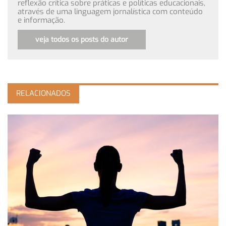
reflexão crítica sobre práticas e políticas educacionais,
através de uma linguagem jornalística com conteúdo
e informação.
veja todos os posts do autor
RELACIONADOS