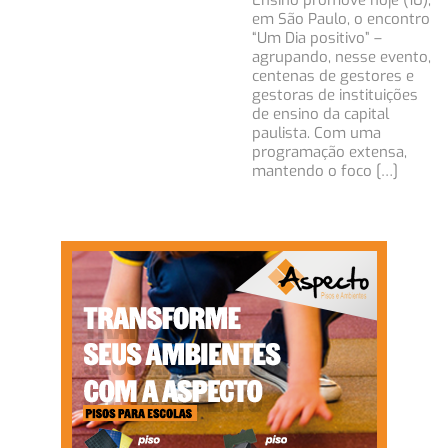
Ensino promove hoje (10),
em São Paulo, o encontro
“Um Dia positivo” –
agrupando, nesse evento,
centenas de gestores e
gestoras de instituições
de ensino da capital
paulista. Com uma
programação extensa,
mantendo o foco […]