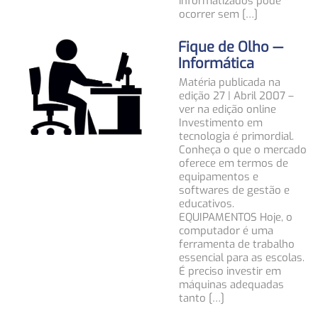
informatizados pode
ocorrer sem […]
Fique de Olho —
Informática
Matéria publicada na
edição 27 | Abril 2007 –
ver na edição online
Investimento em
tecnologia é primordial.
Conheça o que o mercado
oferece em termos de
equipamentos e
softwares de gestão e
educativos.
EQUIPAMENTOS Hoje, o
computador é uma
ferramenta de trabalho
essencial para as escolas.
É preciso investir em
máquinas adequadas
tanto […]