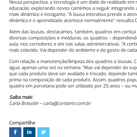
Nessa perspectiva, a tecnologia é um dado de realidade em n
educação, explorando novos caminhos a seguir, integrando a
mais dinâmico e instigante. “A lousa interativa prende a ate
dinâmica e o aprendizado acontece normalmente”, ressalta C
Além das lousas, destacamos, também, quadros em cortiça ou
diversas composições e molduras, os quadros – dependendo d
aula, nos corredores e até nas salas administrativas. “A cort
mais colorido. Vai depender do ambiente e do gosto de cada 
Com relação a manutenção/limpeza dos quadros e lousas, C
água, apenas uma vez na semana. “Mas vai depender da superf
que cada produto deve ser avaliado e trocado, depende tamb
prima na composição de cada produto. Assim, quadros pop
quadro em porcelana pode ser utilizado por 25 anos – ou ma
Saiba mais:
Carla Brasolin –
carla@cortiarte.com.br
Compartilhe