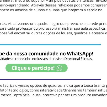
undamental, média ou superior – amplos debates e intensas reflex
ensino-aprendizado. Através dessas reflexões podemos compreen
mbém os anseios de alunos e alunas que integram a escola na
as, visualizamos um quadro negro que preenche a parede princi
ra cada professor ou professora ministrar sua aula específica.
possível encontrar outras opções de lousas, quadros e acessóri
e fabrica diversas opções de quadros, indica que a lousa branca 
o fator tecnológico, como interatividade/dinamismo também influe
omercial, opta pela Lousa Interativa por ser um produto inovado