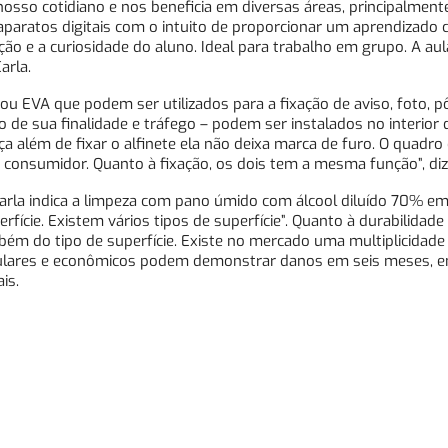
osso cotidiano e nos beneficia em diversas áreas, principalment
paratos digitais com o intuito de proporcionar um aprendizado 
nção e a curiosidade do aluno. Ideal para trabalho em grupo. A aul
arla.
 EVA que podem ser utilizados para a fixação de aviso, foto, pô
e sua finalidade e tráfego – podem ser instalados no interior 
iça além de fixar o alfinete ela não deixa marca de furo. O quadro
consumidor. Quanto à fixação, os dois tem a mesma função”, diz 
arla indica a limpeza com pano úmido com álcool diluído 70% e
ície. Existem vários tipos de superfície”. Quanto à durabilidade
ém do tipo de superfície. Existe no mercado uma multiplicidade
ulares e econômicos podem demonstrar danos em seis meses, 
is.