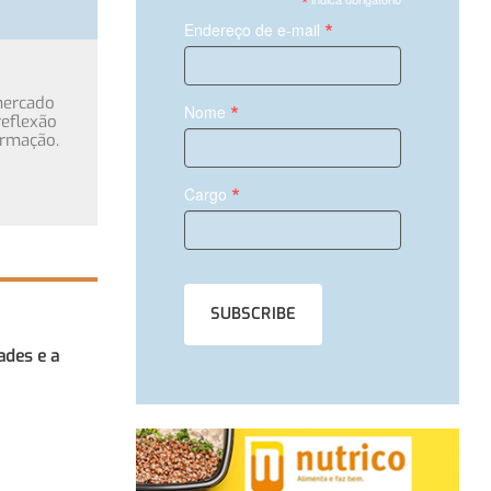
*
*
Endereço de e-mail
mercado
*
Nome
eflexão
ormação.
*
Cargo
ades e a