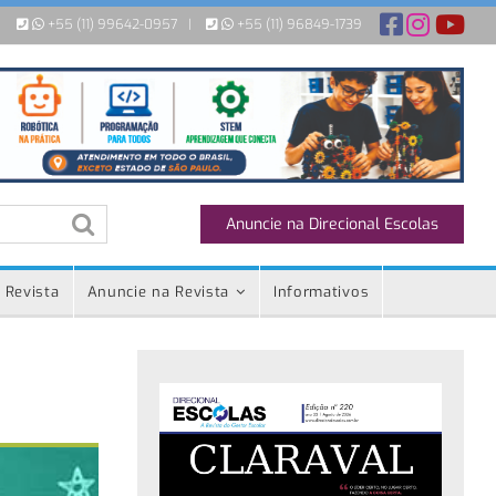
+55 (11) 99642-0957
|
+55 (11) 96849-1739
Anuncie na Direcional Escolas
 Revista
Anuncie na Revista
Informativos