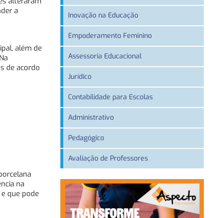
ões alteraram
der a
Inovação na Educação
Empoderamento Feminino
pal, além de
Assessoria Educacional
 Na
os de acordo
Jurídico
Contabilidade para Escolas
Administrativo
Pedagógico
Avaliação de Professores
porcelana
ncia na
r e que pode