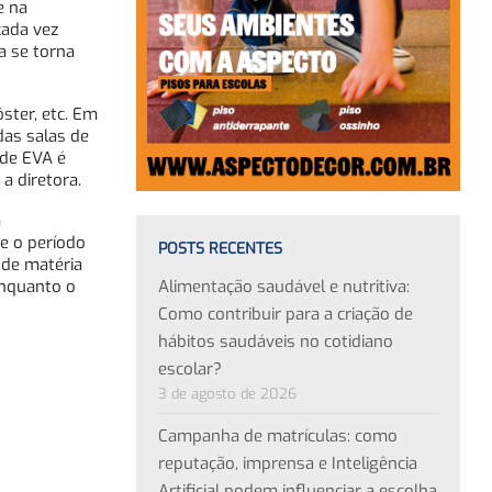
e na
cada vez
a se torna
ster, etc. Em
das salas de
 de EVA é
a diretora.
m
 e o período
POSTS RECENTES
 de matéria
Alimentação saudável e nutritiva:
enquanto o
Como contribuir para a criação de
hábitos saudáveis no cotidiano
escolar?
3 de agosto de 2026
Campanha de matrículas: como
reputação, imprensa e Inteligência
Artificial podem influenciar a escolha