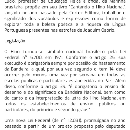
Lúcio, professor de Educação Física e oficial da Marinha
brasileira, propõe em seu livro “Cantando o Hino Nacional”,
lançado no ano passado pela Cortez Editora, trabalhar o
significado dos vocábulos e expressões como forma de
explorar toda a beleza poética e a riqueza da Língua
Portuguesa presentes nas estrofes de Joaquim Osório.
Legislação
O Hino tornou-se símbolo nacional brasileiro pela Lei
o.
Federal n
5.700, em 1971. Conforme o artigo 25, sua
execução é obrigatória sempre por ocasião do hasteamento
da Bandeira, a qual, por sua vez, segundo o item 14, deve
ocorrer pelo menos uma vez por semana em todas as
escolas públicas e particulares estabelecidas no País. Além
disso, conforme o artigo 39, “é obrigatório o ensino do
desenho e do significado da Bandeira Nacional, bem como
do canto e da interpretação da letra do Hino Nacional em
todos os estabelecimentos de ensino, públicos ou
particulares, do primeiro e segundo graus”.
o.
Uma nova Lei Federal (de n
12.031), promulgada no ano
passado a partir de um projeto proposto pelo deputado