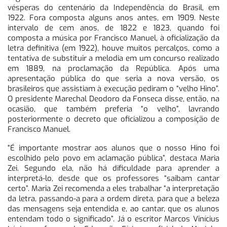
vésperas do centenário da Independência do Brasil, em
1922. Fora composta alguns anos antes, em 1909. Neste
intervalo de cem anos, de 1822 e 1823, quando foi
composta a música por Francisco Manuel, à oficialização da
letra definitiva (em 1922), houve muitos percalços, como a
tentativa de substituir a melodia em um concurso realizado
em 1889, na proclamação da República. Após uma
apresentação pública do que seria a nova versão, os
brasileiros que assistiam à execução pediram o “velho Hino”.
O presidente Marechal Deodoro da Fonseca disse, então, na
ocasião, que também preferia “o velho”, lavrando
posteriormente o decreto que oficializou a composição de
Francisco Manuel.
“É importante mostrar aos alunos que o nosso Hino foi
escolhido pelo povo em aclamação pública”, destaca Maria
Zei. Segundo ela, não há dificuldade para aprender a
interpretá-lo, desde que os professores “saibam cantar
certo”. Maria Zei recomenda a eles trabalhar “a interpretação
da letra, passando-a para a ordem direta, para que a beleza
das mensagens seja entendida e, ao cantar, que os alunos
entendam todo o significado”. Já o escritor Marcos Vinícius