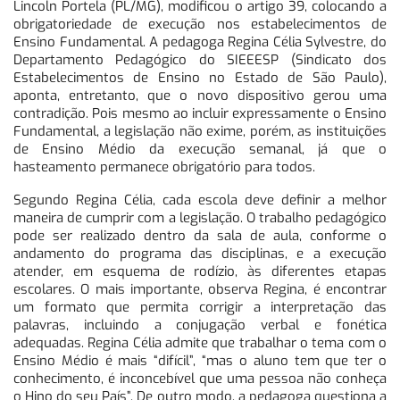
Lincoln Portela (PL/MG), modificou o artigo 39, colocando a
obrigatoriedade de execução nos estabelecimentos de
Ensino Fundamental. A pedagoga Regina Célia Sylvestre, do
Departamento Pedagógico do SIEEESP (Sindicato dos
Estabelecimentos de Ensino no Estado de São Paulo),
aponta, entretanto, que o novo dispositivo gerou uma
contradição. Pois mesmo ao incluir expressamente o Ensino
Fundamental, a legislação não exime, porém, as instituições
de Ensino Médio da execução semanal, já que o
hasteamento permanece obrigatório para todos.
Segundo Regina Célia, cada escola deve definir a melhor
maneira de cumprir com a legislação. O trabalho pedagógico
pode ser realizado dentro da sala de aula, conforme o
andamento do programa das disciplinas, e a execução
atender, em esquema de rodízio, às diferentes etapas
escolares. O mais importante, observa Regina, é encontrar
um formato que permita corrigir a interpretação das
palavras, incluindo a conjugação verbal e fonética
adequadas. Regina Célia admite que trabalhar o tema com o
Ensino Médio é mais “difícil”, “mas o aluno tem que ter o
conhecimento, é inconcebível que uma pessoa não conheça
o Hino do seu País”. De outro modo, a pedagoga questiona a