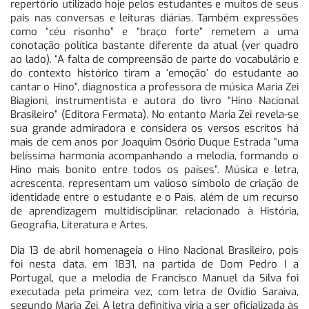
repertório utilizado hoje pelos estudantes e muitos de seus
pais nas conversas e leituras diárias. Também expressões
como “céu risonho” e “braço forte” remetem a uma
conotação política bastante diferente da atual (ver quadro
ao lado). “A falta de compreensão de parte do vocabulário e
do contexto histórico tiram a ‘emoção’ do estudante ao
cantar o Hino”, diagnostica a professora de música Maria Zei
Biagioni, instrumentista e autora do livro “Hino Nacional
Brasileiro” (Editora Fermata). No entanto Maria Zei revela-se
sua grande admiradora e considera os versos escritos há
mais de cem anos por Joaquim Osório Duque Estrada “uma
belíssima harmonia acompanhando a melodia, formando o
Hino mais bonito entre todos os países”. Música e letra,
acrescenta, representam um valioso símbolo de criação de
identidade entre o estudante e o País, além de um recurso
de aprendizagem multidisciplinar, relacionado à História,
Geografia, Literatura e Artes.
Dia 13 de abril homenageia o Hino Nacional Brasileiro, pois
foi nesta data, em 1831, na partida de Dom Pedro I a
Portugal, que a melodia de Francisco Manuel da Silva foi
executada pela primeira vez, com letra de Ovídio Saraiva,
segundo Maria Zei. A letra definitiva viria a ser oficializada às