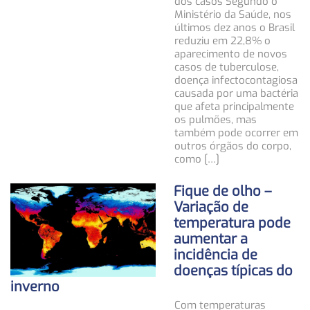
dos casos Segundo o
Ministério da Saúde, nos
últimos dez anos o Brasil
reduziu em 22,8% o
aparecimento de novos
casos de tuberculose,
doença infectocontagiosa
causada por uma bactéria
que afeta principalmente
os pulmões, mas
também pode ocorrer em
outros órgãos do corpo,
como […]
Fique de olho –
Variação de
temperatura pode
aumentar a
incidência de
doenças típicas do
inverno
Com temperaturas