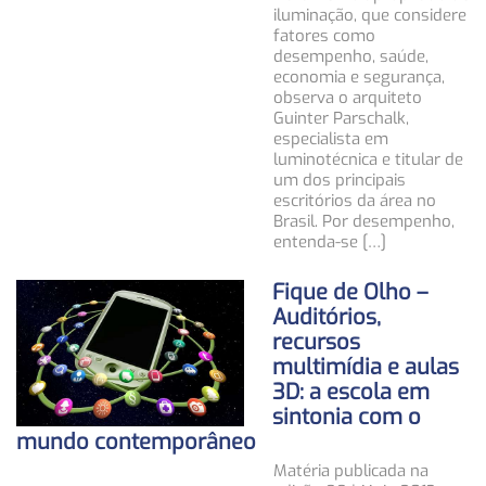
iluminação, que considere
fatores como
desempenho, saúde,
economia e segurança,
observa o arquiteto
Guinter Parschalk,
especialista em
luminotécnica e titular de
um dos principais
escritórios da área no
Brasil. Por desempenho,
entenda-se […]
Fique de Olho –
Auditórios,
recursos
multimídia e aulas
3D: a escola em
sintonia com o
mundo contemporâneo
Matéria publicada na