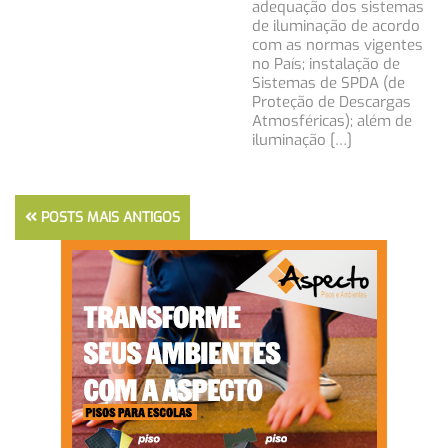
adequação dos sistemas
de iluminação de acordo
com as normas vigentes
no País; instalação de
Sistemas de SPDA (de
Proteção de Descargas
Atmosféricas); além de
iluminação […]
POSTS MAIS ANTIGOS