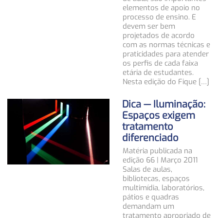
elementos de apoio no
processo de ensino. E
devem ser bem
projetados de acordo
com as normas técnicas e
praticidades para atender
os perfis de cada faixa
etária de estudantes.
Nesta edição do Fique […]
Dica — Iluminação:
Espaços exigem
tratamento
diferenciado
Matéria publicada na
edição 66 | Março 2011
Salas de aulas,
bibliotecas, espaços
multimídia, laboratórios,
pátios e quadras
demandam um
tratamento apropriado de