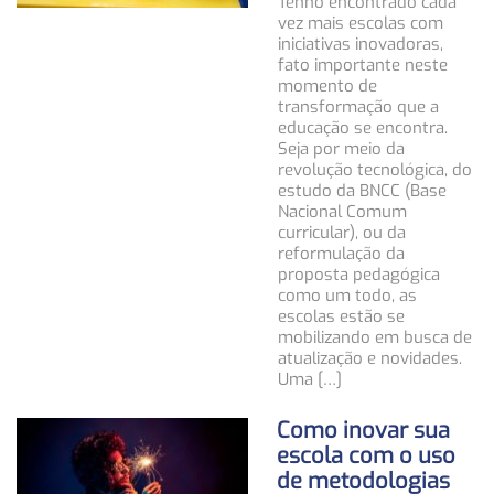
Tenho encontrado cada
vez mais escolas com
iniciativas inovadoras,
fato importante neste
momento de
transformação que a
educação se encontra.
Seja por meio da
revolução tecnológica, do
estudo da BNCC (Base
Nacional Comum
curricular), ou da
reformulação da
proposta pedagógica
como um todo, as
escolas estão se
mobilizando em busca de
atualização e novidades.
Uma […]
Como inovar sua
escola com o uso
de metodologias