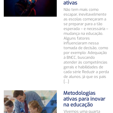
ativas
Não tem mais como
escapar, inevitavelmente
as escolas começaram a
se preparar para a tão
esperada – e necessária –
mudança na educação.
Alguns fatores
influenciaram nessa
tomada de decisão, como
por exemplo: Adequação
à BNCC, buscando
atender às competências
gerais e habilidades de
cada série Reduzir a perda
de alunos, já que os pais
[…]
Metodologias
ativas para inovar
na educação
Vivemos uma quarta