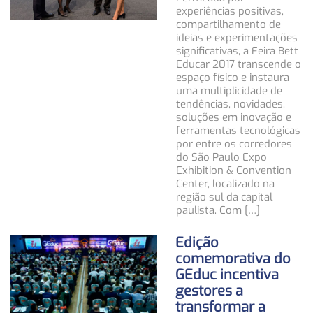
experiências positivas,
compartilhamento de
ideias e experimentações
significativas, a Feira Bett
Educar 2017 transcende o
espaço físico e instaura
uma multiplicidade de
tendências, novidades,
soluções em inovação e
ferramentas tecnológicas
por entre os corredores
do São Paulo Expo
Exhibition & Convention
Center, localizado na
região sul da capital
paulista. Com […]
Edição
comemorativa do
GEduc incentiva
gestores a
transformar a