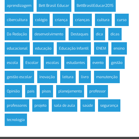
aprendizagem
Bett Brasil Educar
BettBrasilEducar2015
cibercultura
colégio
criança
crianças
cultura
curso
Da Redação
desenvolvimento
Destaques
dica
dicas
educacional
educação
Educação Infantil
ENEM
ensino
escola
Escolar
escolas
estudantes
evento
gestão
gestão escolar
inovação
leitura
livro
manutenção
Opinião
pais
pisos
planejamento
professor
professores
projeto
sala de aula
saúde
segurança
tecnologia