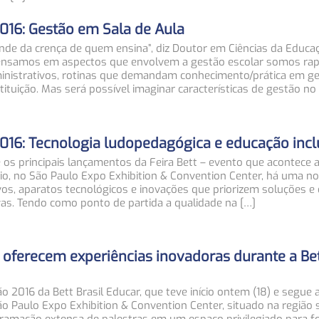
2016: Gestão em Sala de Aula
nde da crença de quem ensina”, diz Doutor em Ciências da Educa
pensamos em aspectos que envolvem a gestão escolar somos ra
inistrativos, rotinas que demandam conhecimento/prática em g
tuição. Mas será possível imaginar características de gestão no 
2016: Tecnologia ludopedagógica e educação incl
e os principais lançamentos da Feira Bett – evento que acontece a
o, no São Paulo Expo Exhibition & Convention Center, há uma no
os, aparatos tecnológicos e inovações que priorizem soluções e 
vas. Tendo como ponto de partida a qualidade na […]
oferecem experiências inovadoras durante a Bet
ão 2016 da Bett Brasil Educar, que teve início ontem (18) e segue 
o Paulo Expo Exhibition & Convention Center, situado na região s