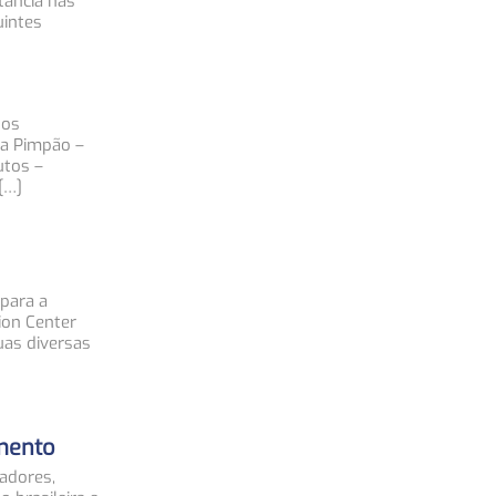
tância nas
uintes
dos
 a Pimpão –
utos –
[…]
 para a
ion Center
uas diversas
amento
cadores,