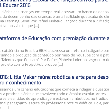
il Educar 2016
 diárias das crianças em tempo real, acessar um banco de dados
ões do desempenho das crianças é uma facilidade que acaba de ch
rma Learning Genie Por Rafael Pinheiro Lançado durante a 23ª edi
ativo possibilita que […]
lataforma de Educação com premiação durante a
istência no Brasil, a BIC® atravessa um reforço instigante pa
visando a produção de conteúdo por meio do YouTube com o pat
– Talentos que Educam”. Por Rafael Pinheiro Líder no segmento de
projeto com a ProjectHub propõe […]
016: Little Maker reúne robótica e arte para desp
truir conhecimento
vessamos um cenário educacional que começa a indagar e questio
s a práticas diárias que envolvem todo o âmbito escolar. Antes,
ores e sentidos de aprendizagem estavam embutidos no tradicio
rial pedagógico, escuta do professor e roteiro didático. Hoje, p
m […]