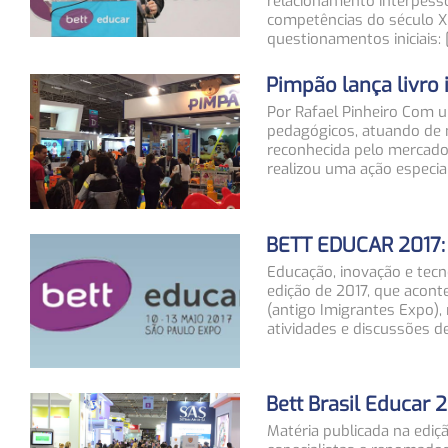
relacionamento interpess
competências do século XI
questionamentos iniciais: 
Pimpão lança livro 
Por Rafael Pinheiro Com 
pedagógicos, atuando de m
reconhecida pelo mercado
realizou uma ação especial
BETT EDUCAR 2017:
Educação, inovação e tecno
edição de 2017, que acont
(antigo Imigrantes Expo), 
atividades e discussões d
Bett Brasil Educar 
Matéria publicada na ediç