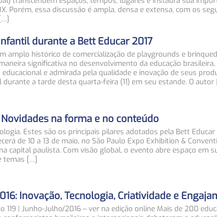
oal) transcendem espaços, tempos, lugares e instaura sua impor
X. Porém, essa discussão é ampla, densa e extensa, com os seg
[…]
infantil durante a Bett Educar 2017
um amplo histórico de comercialização de playgrounds e brinque
aneira significativa no desenvolvimento da educação brasileira,
 educacional e admirada pela qualidade e inovação de seus prod
 durante a tarde desta quarta-feira (11) em seu estande. O autor 
 Novidades na forma e no conteúdo
logia. Estes são os principais pilares adotados pela Bett Educar
ecerá de 10 a 13 de maio, no São Paulo Expo Exhibition & Convent
na capital paulista. Com visão global, o evento abre espaço em s
e temas […]
2016: Inovação, Tecnologia, Criatividade e Engaj
ão 119 | Junho-Julho/2016 – ver na edição online Mais de 200 edu