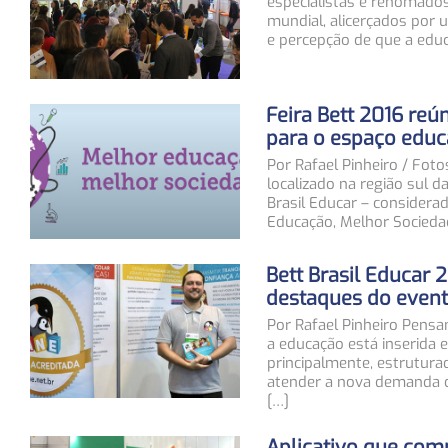
especialistas e renomados 
mundial, alicerçados por 
e percepção de que a educ
Feira Bett 2016 re
para o espaço educ
Por Rafael Pinheiro / Fot
localizado na região sul da
Brasil Educar – considera
Educação, Melhor Sociedad
Bett Brasil Educar 
destaques do even
Por Rafael Pinheiro Pensa
a educação está inserida 
principalmente, estrutur
atender a nova demanda d
[…]
Aplicativo que comp