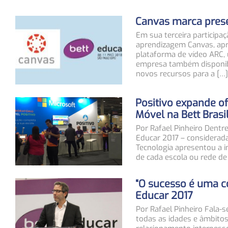
Canvas marca prese
Em sua terceira participa
aprendizagem Canvas, apre
plataforma de vídeo ARC,
empresa também disponibil
novos recursos para a […]
Positivo expande of
Móvel na Bett Brasi
Por Rafael Pinheiro Dentr
Educar 2017 – considerada
Tecnologia apresentou a i
de cada escola ou rede de
“O sucesso é uma co
Educar 2017
Por Rafael Pinheiro Fala
todas as idades e âmbitos 