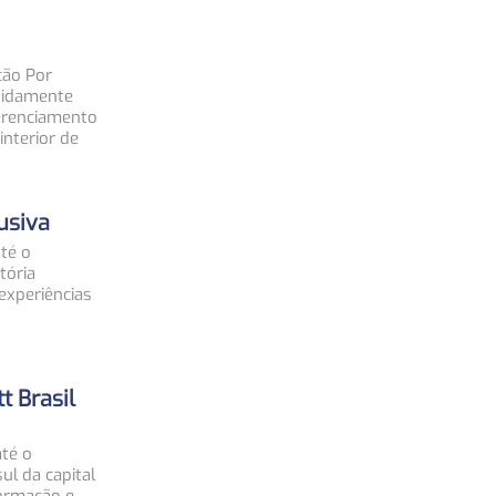
ção Por
pidamente
erenciamento
interior de
usiva
té o
tória
experiências
t Brasil
até o
ul da capital