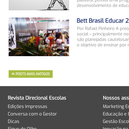
paulista, possui uma pro
desenvolvimento de educ
Bett Brasil Educar 
Por Rafael Pinheiro A pre
social – principalmente n
são planejadas cautelosa
o objetivo de ensinar por
POSTS MAIS ANTIGOS
Revista Direcional Escolas
Nossos ass
Edições Impressas
Marketing E
Conversa com o Gestor
Educação e 
Dicas
Gestão Esco
Fique de Olho
Inovação na