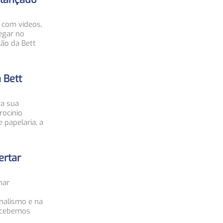
 com vídeos,
egar no
ção da Bett
 Bett
ra sua
rocínio
 papelaria, a
ertar
nar
nalismo e na
ercebemos