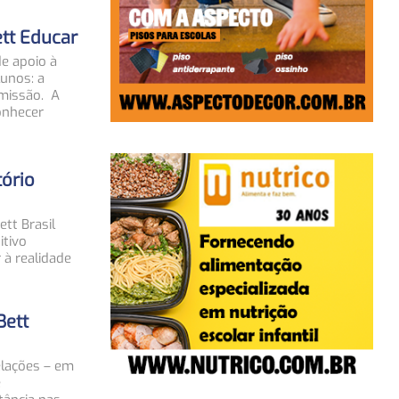
tt Educar
de apoio à
unos: a
missão. A
onhecer
tório
tt Brasil
itivo
 à realidade
Bett
elações – em
e