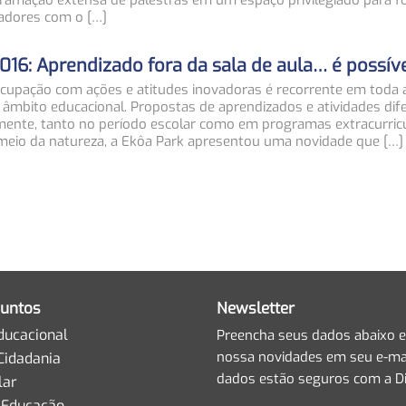
gramação extensa de palestras em um espaço privilegiado para 
adores com o […]
2016: Aprendizado fora da sala de aula… é possív
ocupação com ações e atitudes inovadoras é recorrente em toda 
o âmbito educacional. Propostas de aprendizados e atividades dif
mente, tanto no período escolar como em programas extracurric
 meio da natureza, a Ekôa Park apresentou uma novidade que […]
untos
Newsletter
ducacional
Preencha seus dados abaixo e
nossa novidades em seu e-mai
Cidadania
dados estão seguros com a Di
lar
 Educação