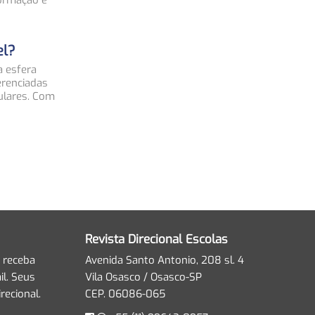
formação e
el?
a esfera
erenciadas
ulares. Com
Revista Direcional Escolas
 receba
Avenida Santo Antonio, 208 sl. 4
l. Seus
Vila Osasco / Osasco-SP
recional.
CEP. 06086-065