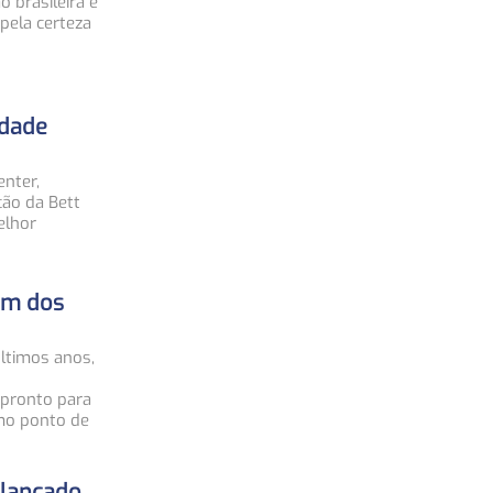
 brasileira e
pela certeza
idade
enter,
ção da Bett
elhor
 um dos
ltimos anos,
 pronto para
mo ponto de
 lançado