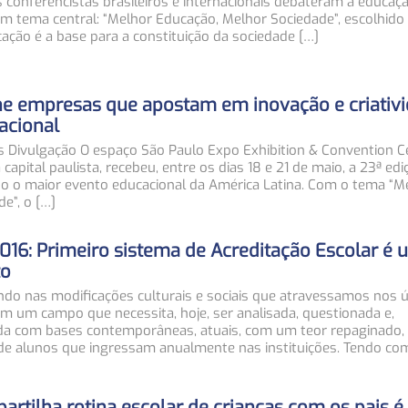
conferencistas brasileiros e internacionais debateram a educação
um tema central: “Melhor Educação, Melhor Sociedade”, escolhido 
ação é a base para a constituição da sociedade […]
úne empresas que apostam em inovação e criativ
acional
os Divulgação O espaço São Paulo Expo Exhibition & Convention C
 capital paulista, recebeu, entre os dias 18 e 21 de maio, a 23ª edi
do o maior evento educacional da América Latina. Com o tema “M
e”, o […]
2016: Primeiro sistema de Acreditação Escolar é
to
ndo nas modificações culturais e sociais que atravessamos nos ú
em um campo que necessita, hoje, ser analisada, questionada e,
ada com bases contemporâneas, atuais, com um teor repaginado,
e alunos que ingressam anualmente nas instituições. Tendo co
artilha rotina escolar de crianças com os pais é