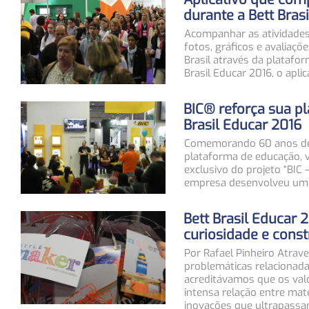
durante a Bett Bras
Acompanhar as atividades
fotos, gráficos e avaliaç
Brasil através da platafo
Brasil Educar 2016, o aplic
BIC® reforça sua p
Brasil Educar 2016
Comemorando 60 anos de ex
plataforma de educação, 
exclusivo do projeto “BIC 
empresa desenvolveu um 
Bett Brasil Educar 2
curiosidade e cons
Por Rafael Pinheiro Atra
problemáticas relacionada
acreditávamos que os val
intensa relação entre mate
inovações que ultrapassa