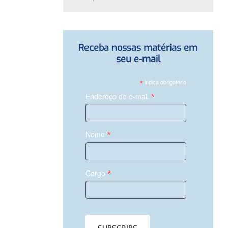
Receba nossas matérias em
seu e-mail
*
indica obrigatório
*
Endereço de e-mail
*
Nome
*
Cargo