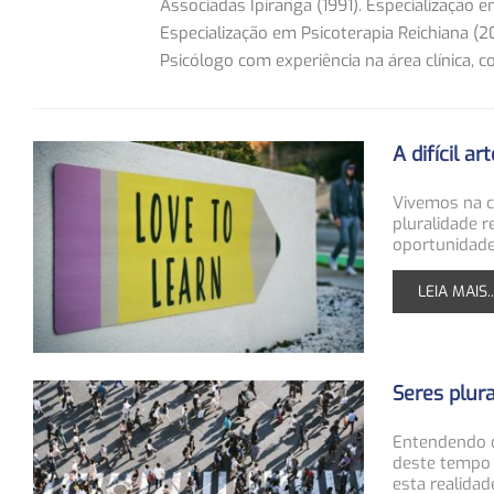
Associadas Ipiranga (1991). Especialização e
Especialização em Psicoterapia Reichiana 
Psicólogo com experiência na área clínica, 
A difícil 
Vivemos na c
pluralidade r
oportunidade
LEIA MAIS..
Seres plur
Entendendo q
deste tempo p
esta realida