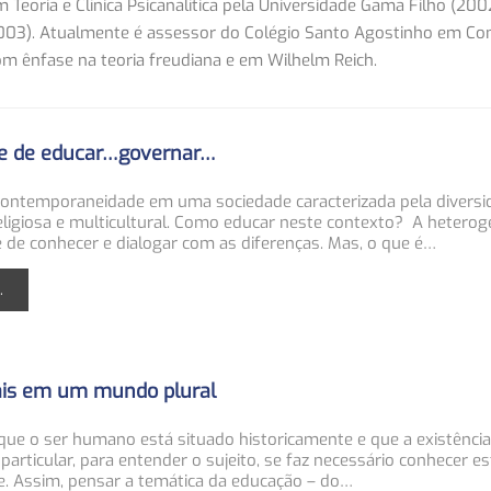
m Teoria e Clínica Psicanalítica pela Universidade Gama Filho (200
(2003). Atualmente é assessor do Colégio Santo Agostinho em C
com ênfase na teoria freudiana e em Wilhelm Reich.
arte de educar…governar…
ontemporaneidade em uma sociedade caracterizada pela diversi
eligiosa e multicultural. Como educar neste contexto? A heterog
 de conhecer e dialogar com as diferenças. Mas, o que é…
.
ais em um mundo plural
ue o ser humano está situado historicamente e que a existência
articular, para entender o sujeito, se faz necessário conhecer est
de. Assim, pensar a temática da educação – do…