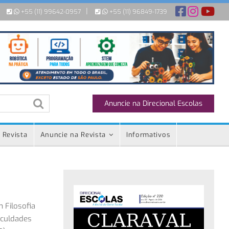
|
+55 (11) 99642-0957
+55 (11) 96849-1739
Anuncie na Direcional Escolas
 Revista
Anuncie na Revista
Informativos
 Filosofia
aculdades