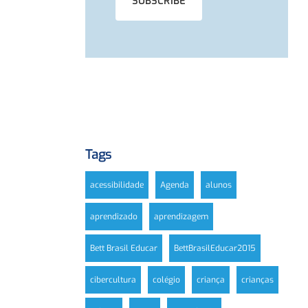
Tags
acessibilidade
Agenda
alunos
aprendizado
aprendizagem
Bett Brasil Educar
BettBrasilEducar2015
cibercultura
colégio
criança
crianças