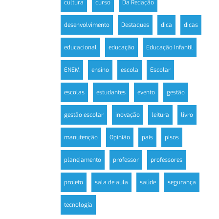
cultura
curso
Da Redação
desenvolvimento
Destaques
dica
dicas
educacional
educação
Educação Infantil
ENEM
ensino
escola
Escolar
escolas
estudantes
evento
gestão
gestão escolar
inovação
leitura
livro
manutenção
Opinião
pais
pisos
planejamento
professor
professores
projeto
sala de aula
saúde
segurança
tecnologia