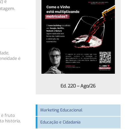
2) e
ontagem.
dade,
eneidade é
Ed. 220 – Ago/26
Marketing Educacional
 é fruto
a história,
Educação e Cidadania