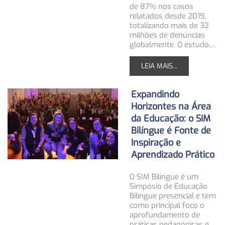
de 87% nos casos
relatados desde 2019,
totalizando mais de 32
milhões de denúncias
globalmente. O estudo,…
LEIA MAIS...
Expandindo
Horizontes na Área
da Educação: o SIM
Bilíngue é Fonte de
Inspiração e
Aprendizado Prático
O SIM Bilíngue é um
Simpósio de Educação
Bilíngue presencial e tem
como principal foco o
aprofundamento de
práticas pedagógicas e