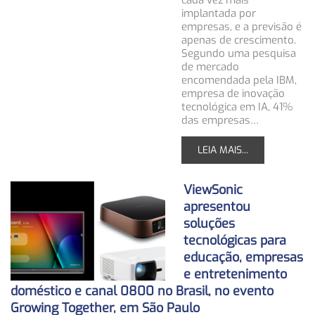
cada vez mais
implantada por
empresas, e a previsão é
apenas de crescimento.
Segundo uma pesquisa
de mercado
encomendada pela IBM,
empresa de inovação
tecnológica em IA, 41%
das empresas…
LEIA MAIS...
ViewSonic
apresentou
soluções
tecnológicas para
educação, empresas
e entretenimento
doméstico e canal 0800 no Brasil, no evento
Growing Together, em São Paulo