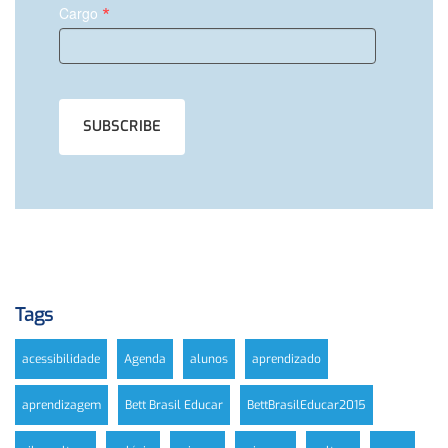
*
Cargo
Tags
acessibilidade
Agenda
alunos
aprendizado
aprendizagem
Bett Brasil Educar
BettBrasilEducar2015