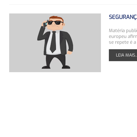
SEGURANÇA
Matéria publ
europeu afir
se repete é a
LEIA MAIS..