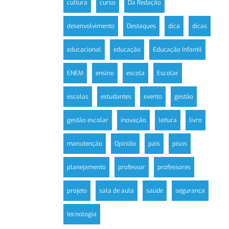
cultura
curso
Da Redação
desenvolvimento
Destaques
dica
dicas
educacional
educação
Educação Infantil
ENEM
ensino
escola
Escolar
escolas
estudantes
evento
gestão
gestão escolar
inovação
leitura
livro
manutenção
Opinião
pais
pisos
planejamento
professor
professores
projeto
sala de aula
saúde
segurança
tecnologia