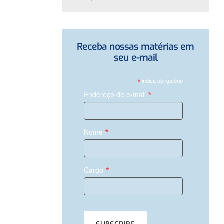
Receba nossas matérias em
seu e-mail
*
indica obrigatório
*
Endereço de e-mail
*
Nome
*
Cargo