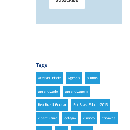
Tags
acessibilidade
Agenda
alunos
aprendizado
aprendizagem
Bett Brasil Educar
BettBrasilEducar2015
cibercultura
colégio
criança
crianças