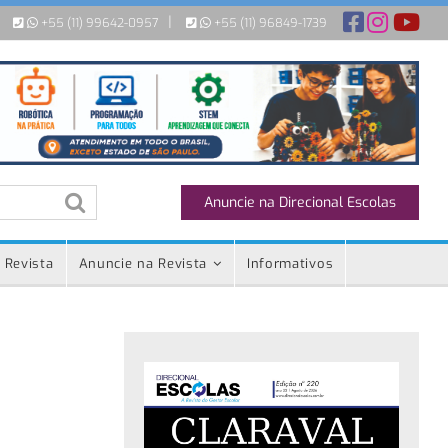
|
+55 (11) 99642-0957
+55 (11) 96849-1739
Anuncie na Direcional Escolas
 Revista
Anuncie na Revista
Informativos