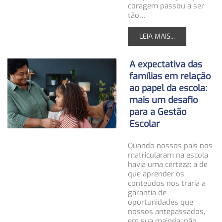
coragem passou a ser
tão…
LEIA MAIS...
A expectativa das
famílias em relação
ao papel da escola:
mais um desafio
para a Gestão
Escolar
Quando nossos pais nos
matricularam na escola
havia uma certeza: a de
que aprender os
conteúdos nos traria a
garantia de
oportunidades que
nossos antepassados,
em sua maioria, não