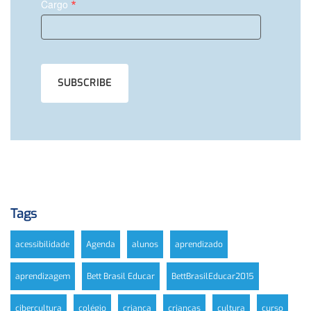
*
Cargo
Tags
acessibilidade
Agenda
alunos
aprendizado
aprendizagem
Bett Brasil Educar
BettBrasilEducar2015
cibercultura
colégio
criança
crianças
cultura
curso