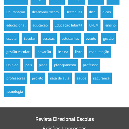
Da Redação
desenvolvimento
Destaques
dica
dicas
educacional
educação
Educação Infantil
ENEM
ensino
escola
Escolar
escolas
estudantes
evento
gestão
gestão escolar
inovação
leitura
livro
manutenção
Opinião
pais
pisos
planejamento
professor
professores
projeto
sala de aula
saúde
segurança
tecnologia
Revista Direcional Escolas
Edições Impressas