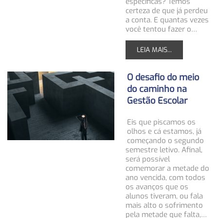
específicas? Temos
certeza de que já perdeu
a conta. E quantas vezes
você tentou fazer o…
LEIA MAIS...
O desafio do meio
do caminho na
Gestão Escolar
Eis que piscamos os
olhos e cá estamos, já
começando o segundo
semestre letivo. Afinal,
será possível
comemorar a metade do
ano vencida, com todos
os avanços que os
alunos tiveram, ou fala
mais alto o sofrimento
pela metade que falta,…