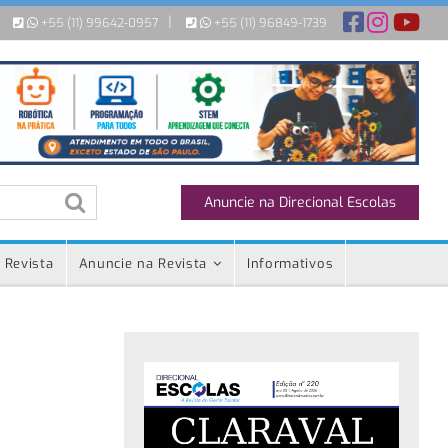
|
+55 (11) 99642-0957
+55 (11) 96849-1739
Anuncie na Direcional Escolas
 Revista
Anuncie na Revista
Informativos