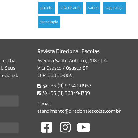
projeto
sala de aula
saúde
segurança
tecnologia
Revista Direcional Escolas
 receba
Avenida Santo Antonio, 208 sl. 4
l. Seus
Vila Osasco / Osasco-SP
recional.
CEP. 06086-065
+55 (11) 99642-0957
+55 (11) 96849-1739
E-mail:
atendimento@direcionalescolas.com.br