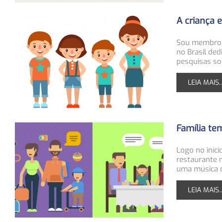
A criança 
Sou membro d
no Brasil de
pesquisas so
LEIA MAIS..
Família te
Logo no iníc
restaurante 
uma música d
LEIA MAIS..