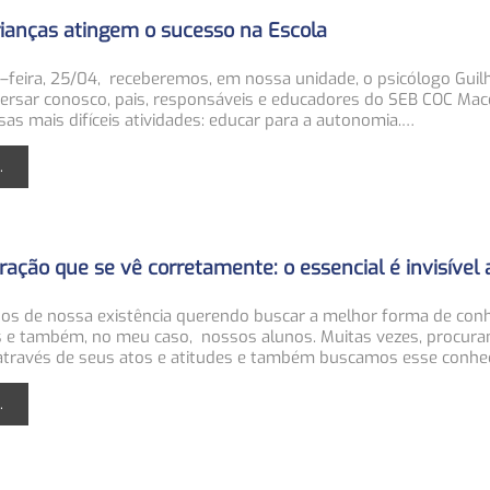
ianças atingem o sucesso na Escola
–feira, 25/04, receberemos, em nossa unidade, o psicólogo Guil
versar conosco, pais, responsáveis e educadores do SEB COC Mace
as mais difíceis atividades: educar para a autonomia.…
.
ração que se vê corretamente: o essencial é invisível 
s de nossa existência querendo buscar a melhor forma de con
s e também, no meu caso, nossos alunos. Muitas vezes, procur
através de seus atos e atitudes e também buscamos esse conh
.