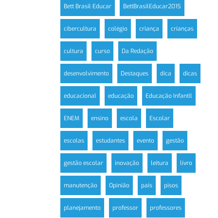
Bett Brasil Educar
BettBrasilEducar2015
cibercultura
colégio
criança
crianças
cultura
curso
Da Redação
desenvolvimento
Destaques
dica
dicas
educacional
educação
Educação Infantil
ENEM
ensino
escola
Escolar
escolas
estudantes
evento
gestão
gestão escolar
inovação
leitura
livro
manutenção
Opinião
pais
pisos
planejamento
professor
professores