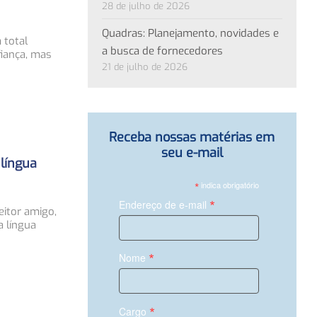
28 de julho de 2026
Quadras: Planejamento, novidades e
 total
a busca de fornecedores
fiança, mas
21 de julho de 2026
Receba nossas matérias em
seu e-mail
 língua
*
indica obrigatório
*
Endereço de e-mail
eitor amigo,
a língua
*
Nome
*
Cargo