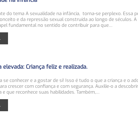
ade na Infância
nte do tema A sexualidade na infância, torna-se perplexo. Essa p
nceito e da repressão sexual construída ao longo de séculos. A 
apel fundamental no sentido de contribuir para que…
.
elevada: Criança feliz e realizada.
 a se conhecer e a gostar de si! Isso é tudo o que a criança e o a
ra crescer com confiança e com segurança. Auxilie-o a descobrir
ta e que reconhece suas habilidades. Também,…
.