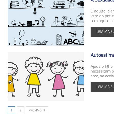
A Sexualid
O adulto, dia
vem do pré-co
tem aqui o p
LEIA MAIS..
Autoestima 
Ajude o filho
necessitam pa
ama, se acei
LEIA MAIS..
1
2
PRÓXIMO