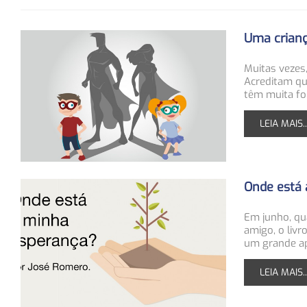
Uma crianç
Muitas vezes,
Acreditam que
têm muita fo
LEIA MAIS..
Onde está 
Em junho, qu
amigo, o liv
um grande ap
LEIA MAIS..