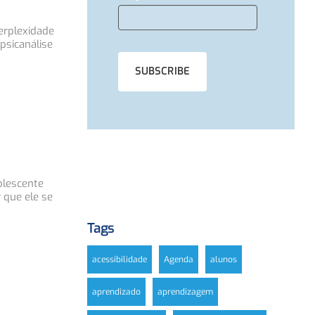
erplexidade
psicanálise
dolescente
 que ele se
Tags
acessibilidade
Agenda
alunos
aprendizado
aprendizagem