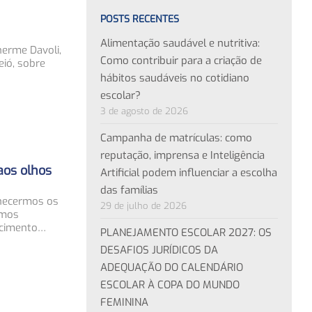
POSTS RECENTES
Alimentação saudável e nutritiva:
herme Davoli,
Como contribuir para a criação de
ió, sobre
hábitos saudáveis no cotidiano
escolar?
3 de agosto de 2026
Campanha de matrículas: como
reputação, imprensa e Inteligência
aos olhos
Artificial podem influenciar a escolha
das famílias
hecermos os
29 de julho de 2026
amos
ecimento…
PLANEJAMENTO ESCOLAR 2027: OS
DESAFIOS JURÍDICOS DA
ADEQUAÇÃO DO CALENDÁRIO
ESCOLAR À COPA DO MUNDO
FEMININA