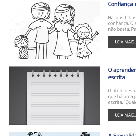
Confiança e
Há, nos filho
confiança. O 
não basta. P
LEIA MAIS..
O aprender 
escrita
O titulo dest
que há uma gr
escrita. “Qu
LEIA MAIS..