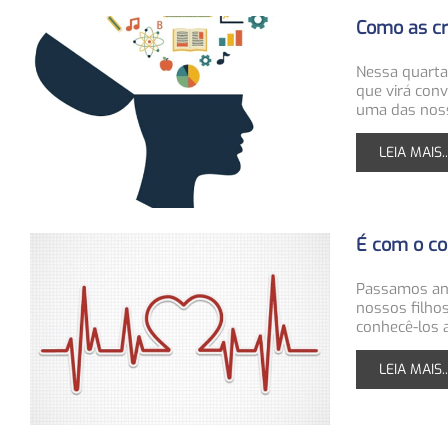
Como as cr
Nessa quarta
que virá con
uma das noss
LEIA MAIS..
É com o co
Passamos ano
nossos filho
conhecê-los 
LEIA MAIS..