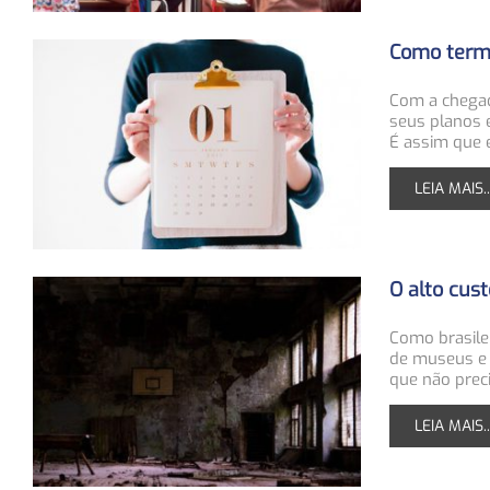
Como term
Com a chegad
seus planos e
É assim que 
LEIA MAIS..
O alto cus
Como brasile
de museus e 
que não prec
LEIA MAIS..