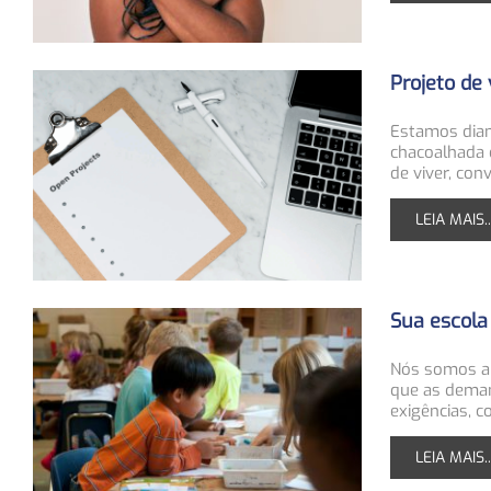
Projeto de 
Estamos dian
chacoalhada 
de viver, conv
LEIA MAIS..
Sua escola
Nós somos a 
que as deman
exigências, c
LEIA MAIS..