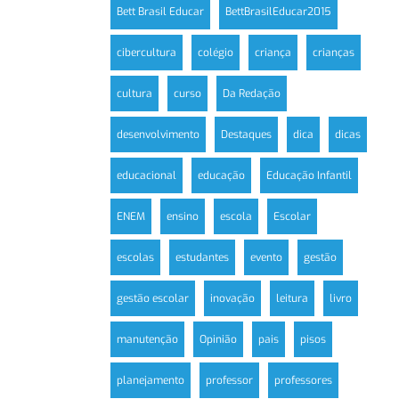
Bett Brasil Educar
BettBrasilEducar2015
cibercultura
colégio
criança
crianças
cultura
curso
Da Redação
desenvolvimento
Destaques
dica
dicas
educacional
educação
Educação Infantil
ENEM
ensino
escola
Escolar
escolas
estudantes
evento
gestão
gestão escolar
inovação
leitura
livro
manutenção
Opinião
pais
pisos
planejamento
professor
professores