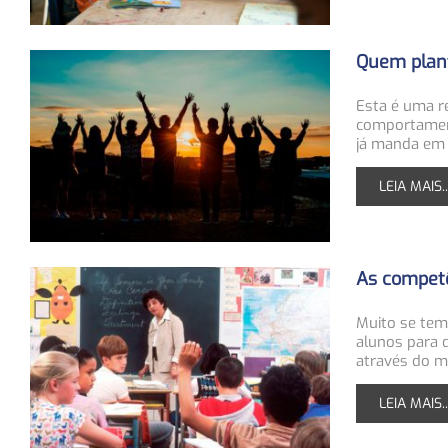
Quem plant
Esta é uma r
comportamento
já manda em c
LEIA MAIS..
As competê
Muito se tem
alunos para 
através do m
LEIA MAIS..