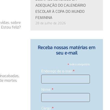
ADEQUAÇÃO DO CALENDÁRIO
ESCOLAR À COPA DO MUNDO
FEMININA
vidas, sobre
28 de julho de 2026
Estou feliz?
Receba nossas matérias em
seu e-mail
*
indica obrigatório
*
Endereço de e-mail
inacabadas,
 de mortes
*
Nome
*
Cargo