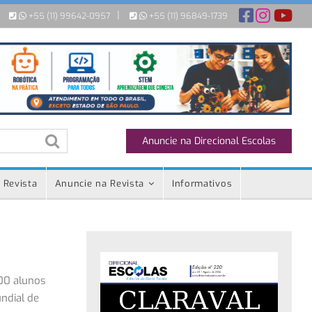
|
+55 (11) 99642-0957
+55 (11) 96849-1739
Anuncie na Direcional Escolas
 Revista
Anuncie na Revista
Informativos
000 alunos
ndial de