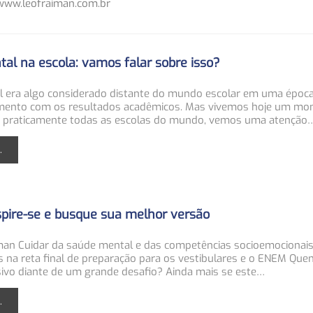
 www.leofraiman.com.br
al na escola: vamos falar sobre isso?
 era algo considerado distante do mundo escolar em uma época
ento com os resultados acadêmicos. Mas vivemos hoje um mo
m praticamente todas as escolas do mundo, vemos uma atenção
.
nspire-se e busque sua melhor versão
iman
Cuidar da saúde mental e das competências socioemocionais
 na reta final de preparação para os vestibulares e o ENEM
Que
sivo diante de um grande desafio? Ainda mais se este
…
.