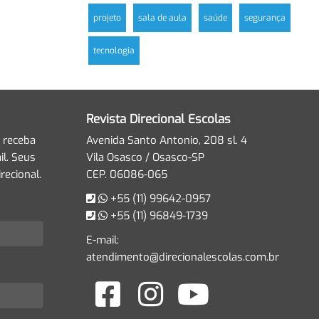
projeto
sala de aula
saúde
segurança
tecnologia
Revista Direcional Escolas
 receba
Avenida Santo Antonio, 208 sl. 4
l. Seus
Vila Osasco / Osasco-SP
recional.
CEP. 06086-065
+55 (11) 99642-0957
+55 (11) 96849-1739
E-mail:
atendimento@direcionalescolas.com.br