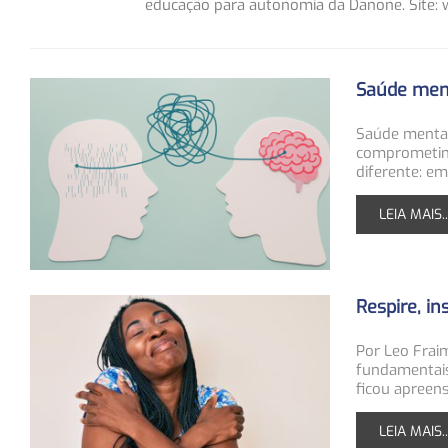
educação para autonomia da Danone. Site:
Saúde ment
Saúde mental
comprometim
diferente: e
LEIA MAIS..
Respire, i
Por Leo Fra
fundamentais
ficou apreen
LEIA MAIS..