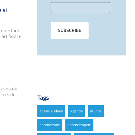
 si
conectado.
rtificial e
casos de
têm sido
Tags
acessibilidade
Agenda
alunos
aprendizado
aprendizagem