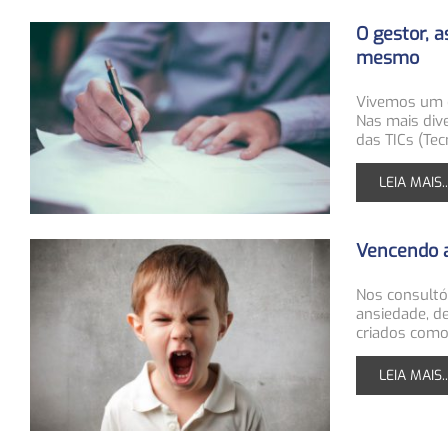
O gestor, 
mesmo
Vivemos um di
Nas mais dive
das TICs (Te
LEIA MAIS..
Vencendo a
Nos consultó
ansiedade, d
criados como
LEIA MAIS..