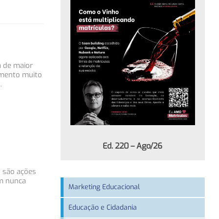
 de maior
mento muito
…
Ed. 220 – Ago/26
 são ações
m nunca
Marketing Educacional
Educação e Cidadania