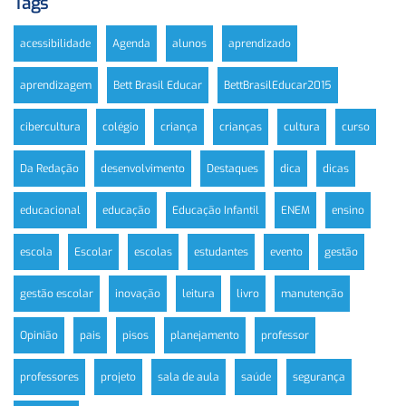
Tags
acessibilidade
Agenda
alunos
aprendizado
aprendizagem
Bett Brasil Educar
BettBrasilEducar2015
cibercultura
colégio
criança
crianças
cultura
curso
Da Redação
desenvolvimento
Destaques
dica
dicas
educacional
educação
Educação Infantil
ENEM
ensino
escola
Escolar
escolas
estudantes
evento
gestão
gestão escolar
inovação
leitura
livro
manutenção
Opinião
pais
pisos
planejamento
professor
professores
projeto
sala de aula
saúde
segurança