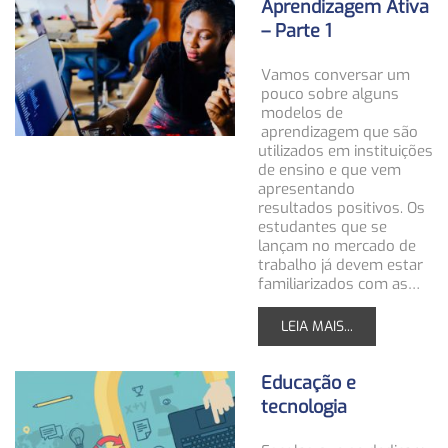
Aprendizagem Ativa
– Parte 1
Vamos conversar um
pouco sobre alguns
modelos de
aprendizagem que são
utilizados em instituições
de ensino e que vem
apresentando
resultados positivos. Os
estudantes que se
lançam no mercado de
trabalho já devem estar
familiarizados com as…
LEIA MAIS...
Educação e
tecnologia