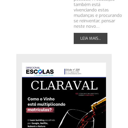
também está
vivenciando estas
mudanças e procurando
se reinventar, pensar
neste novo…
LEIA MAIS...