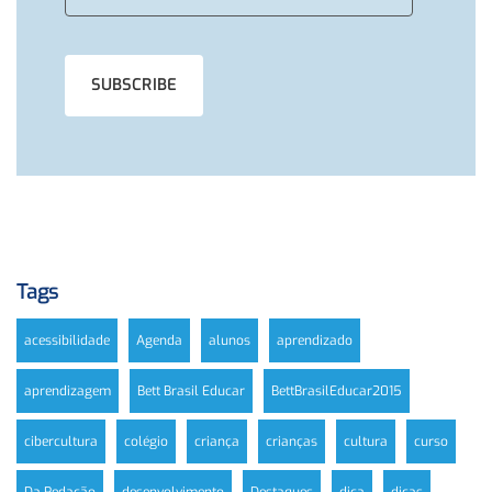
Tags
acessibilidade
Agenda
alunos
aprendizado
aprendizagem
Bett Brasil Educar
BettBrasilEducar2015
cibercultura
colégio
criança
crianças
cultura
curso
Da Redação
desenvolvimento
Destaques
dica
dicas