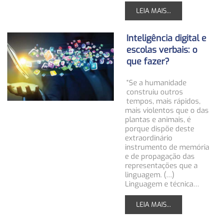
LEIA MAIS...
Inteligência digital e
escolas verbais: o
que fazer?
“Se a humanidade
construiu outros
tempos, mais rápidos,
mais violentos que o das
plantas e animais, é
porque dispõe deste
extraordinário
instrumento de memória
e de propagação das
representações que a
linguagem. (…)
Linguagem e técnica…
LEIA MAIS...