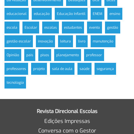
educacional
educação
Educação Infantil
ENEM
ensino
escola
Escolar
escolas
estudantes
evento
gestão
gestão escolar
inovação
leitura
livro
manutenção
Opinião
pais
pisos
planejamento
professor
professores
projeto
sala de aula
saúde
segurança
tecnologia
Revista Direcional Escolas
Edições Impressas
Conversa com o Gestor