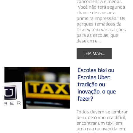
concorrência é menor.
Você não terá segunda
chance de causar a
primeira impressão.” Os
parques temáticos da
Disney têm várias lições
para as escolas, que
desejam e…
LEIA MAIS...
Escolas táxi ou
Escolas Uber:
tradição ou
inovação, o que
fazer?
Todos devem se lembrar
bem, de como era difícil,
encontrar um táxi, em
uma rua ou avenida em